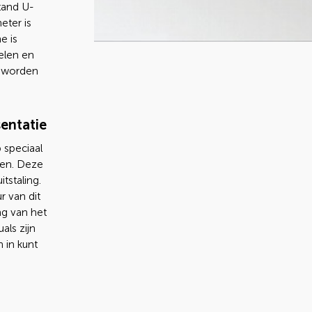
tand U-
eter is
e is
elen en
e worden
sentatie
 speciaal
zen. Deze
tstaling.
r van dit
ng van het
als zijn
 in kunt