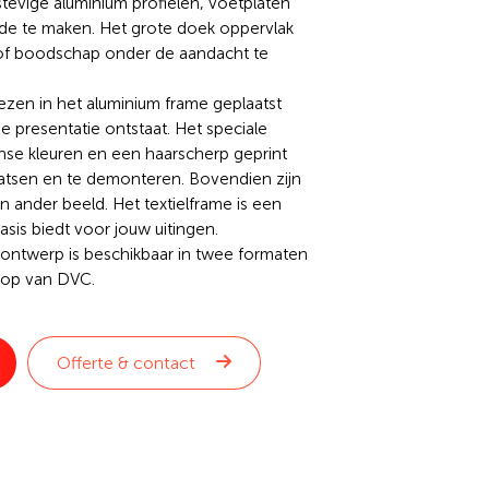
tevige aluminium profielen, voetplaten
ide te maken. Het grote doek oppervlak
of boodschap onder de aandacht te
en in het aluminium frame geplaatst
e presentatie ontstaat. Het speciale
se kleuren en een haarscherp geprint
laatsen en te demonteren. Bovendien zijn
 ander beeld. Het textielframe is een
asis biedt voor jouw uitingen.
ontwerp is beschikbaar in twee formaten
shop van DVC.
aar heb je een andere afmeting of
 de mogelijkheden of
vraag een offerte
Offerte & contact