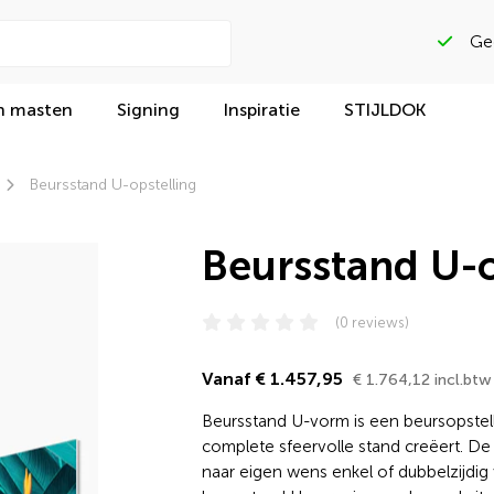
Beoordeeld met
n masten
Signing
Inspiratie
STIJLDOK
Beursstand U-opstelling
Beursstand U-o
(0 reviews)
Vanaf € 1.457,95
€ 1.764,12 incl.btw
Beursstand U-vorm is een beursopstel
complete sfeervolle stand creëert. De
naar eigen wens enkel of dubbelzijdi