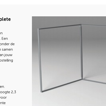
plete
en
. Een
 onder de
en samen
van jouw
stelling
en.
oogte 2,3
voor
ante