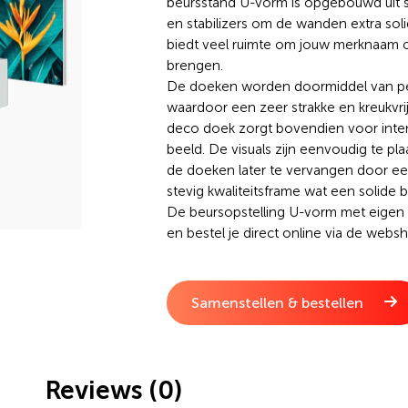
beursstand U-vorm is opgebouwd uit s
en stabilizers om de wanden extra sol
biedt veel ruimte om jouw merknaam 
brengen.
De doeken worden doormiddel van pez
waardoor een zeer strakke en kreukvrij
deco doek zorgt bovendien voor inten
beeld. De visuals zijn eenvoudig te p
de doeken later te vervangen door een
stevig kwaliteitsframe wat een solide b
De beursopstelling U-vorm met eigen 
en bestel je direct online via de web
Ben je enthousiast over dit product m
opstelling nodig? Informeer dan naar
aan
.
Samenstellen & bestellen
Reviews (0)