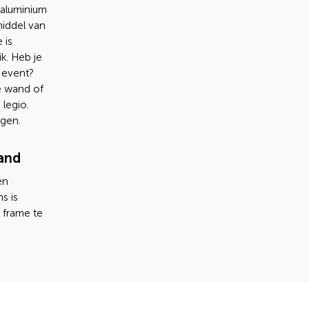
 aluminium
middel van
 is
k. Heb je
 event?
e wand of
 legio.
ngen.
and
en
s is
 frame te