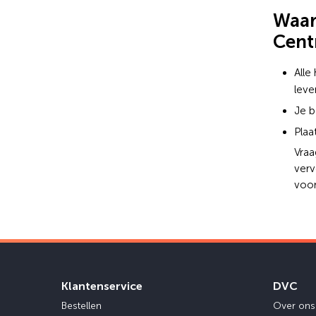
Waar
Cent
Alle
leve
Je b
Plaa
Vraa
verv
voor
Klantenservice
DVC
Bestellen
Over ons