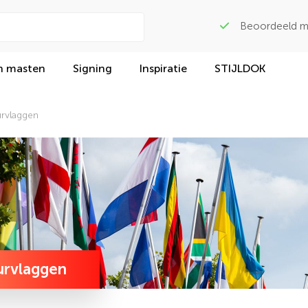
Beoordeeld met
n masten
Signing
Inspiratie
STIJLDOK
rvlaggen
rvlaggen