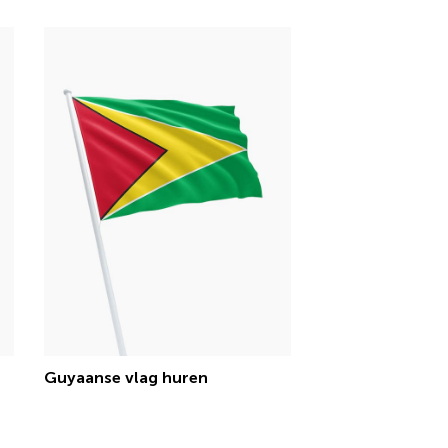
Guyaanse vlag huren
€ 15,13 incl.btw