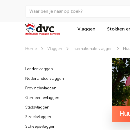
Vlaggen
Stokken e
Home
Vlaggen
Internationale vlaggen
Huu
Landenvlaggen
Nederlandse vlaggen
Provincievlaggen
Gemeentevlaggen
Stadsvlaggen
Huu
Streekvlaggen
Scheepsvlaggen