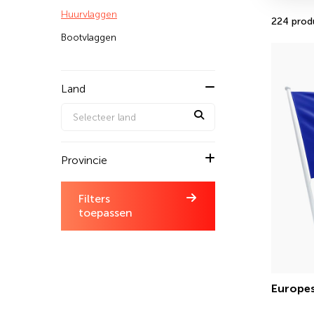
Huurvlaggen
224 prod
Bootvlaggen
Land
Selecteer land
Provincie
Filters
toepassen
Europes