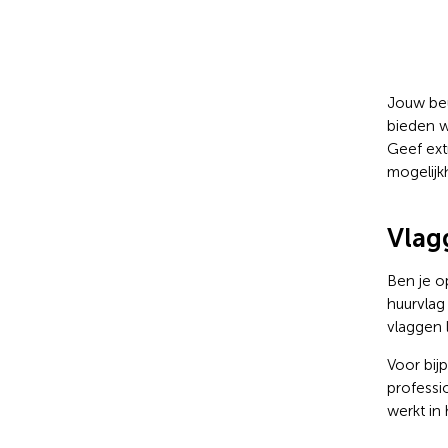
Jouw beu
bieden w
Geef ext
mogelijk
Vlag
Ben je o
huurvlag
vlaggen
Voor bij
professi
werkt in