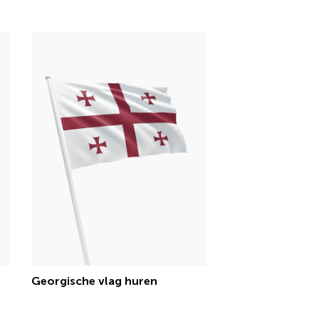
€ 15,13 incl.btw
Georgische vlag huren
€ 15,13 incl.btw