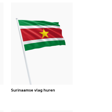
Surinaamse vlag huren
€ 15,13 incl.btw