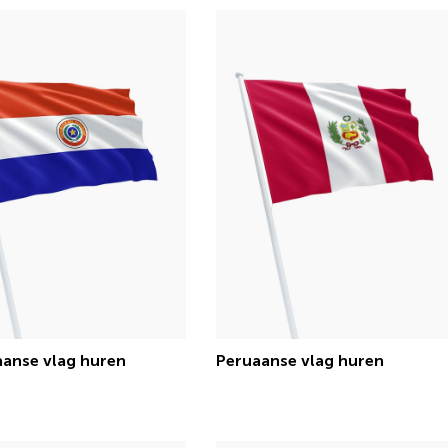
anse vlag huren
Peruaanse vlag huren
€ 15,13 incl.btw
€ 15,13 incl.btw