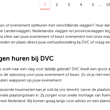
1
2
3
4
5
1
...
rs of evenement opfleuren met verschillende vlaggen? Huur dan 
e Landenvlaggen, Nederlandse vlaggen en provincievlaggen tegen
ra sfeer aan jouw evenement of beurs evenement met onze mast
heden en plaats direct jouw verhuurbestelling bij DVC of vraag ee
gen huren bij DVC
p zoek naar een vlag voor tijdelijk gebruik? DVC biedt een groot
 is dé oplossing voor jouw evenement of beurs. Zo zit je niet met
 laten wapperen op jouw evenement.
passende huurmasten kan je ook bij ons terecht. Liever de plaats
onele plaatsingsteam in. Zij zorgen voor snelle montage van fra
 heel Nederland. Wij komen graag langs voor advies en een planni