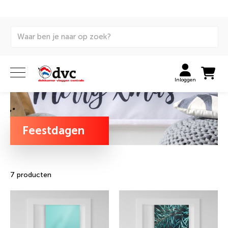
Home
Stijldok
Momenten
Feestdagen
Inloggen
Feestdagen
7 producten