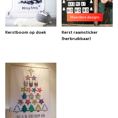
Meerdere designs
Kerstboom op doek
Kerst raamsticker
(herbruikbaar)
€ 24,20 incl.btw
€ 14,99 incl.btw