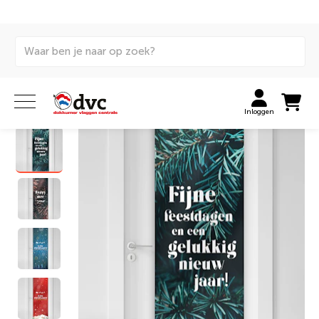
Home
Stijldok
Wonen
Deurbanners
Deurbanner Feestdagen | STIJLDOK
Inloggen