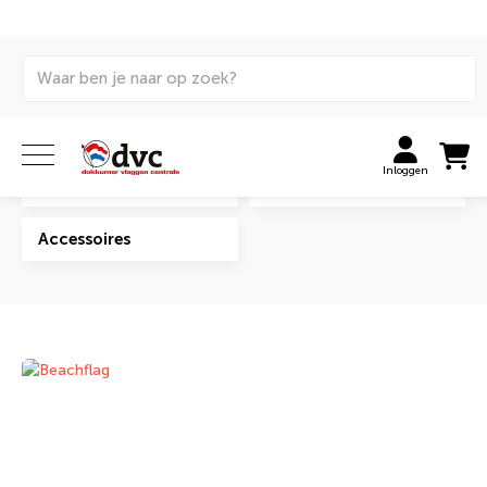
Home
Vlaggen
Beachflags
Beachflags
Inloggen
Eigen ontwerp
Thema
Accessoires