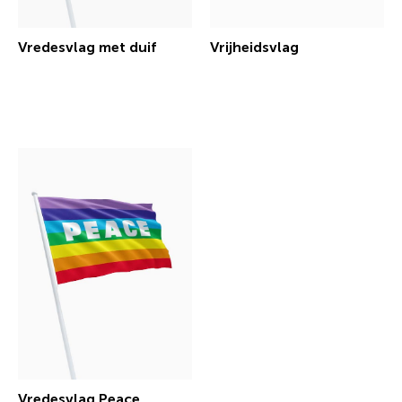
Vredesvlag met duif
Vrijheidsvlag
€ 4,66 incl.btw
€ 18,34 incl.btw
Vredesvlag Peace