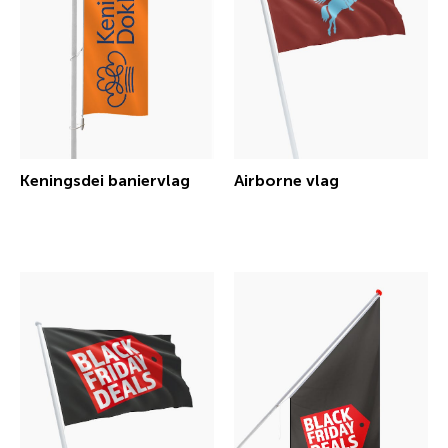
Keningsdei baniervlag
Airborne vlag
€ 40,23 incl.btw
€ 21,16 incl.btw