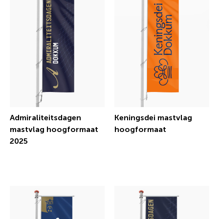
Admiraliteitsdagen
Keningsdei mastvlag
mastvlag hoogformaat
hoogformaat
2025
€ 39,02 incl.btw
€ 39,02 incl.btw