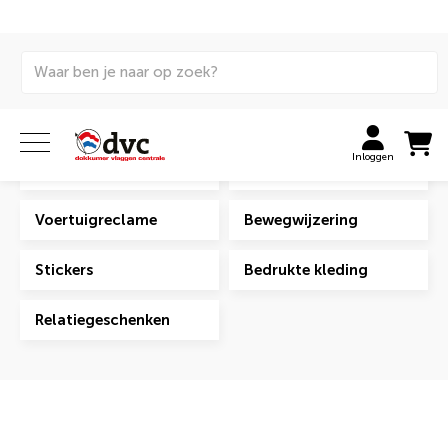
Home
Signing
Maatwerk-signing
Maatwerk signing
Inloggen
Gevelreclame
Reclameborden
Voertuigreclame
Bewegwijzering
Stickers
Bedrukte kleding
Relatiegeschenken