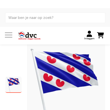
Home
Vlaggen
Internationale vlaggen
Provincievlaggen
Friese vlag
Inloggen