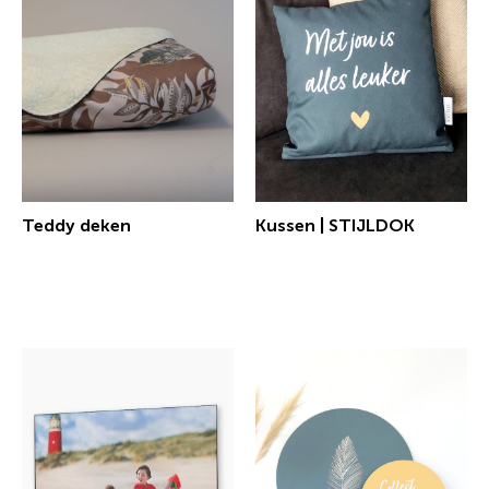
Teddy deken
Kussen | STIJLDOK
€ 37,44 incl.btw
€ 25,62 incl.btw