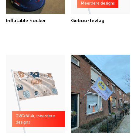
Meerdere designs
Inflatable hocker
Geboortevlag
€ 263,78 incl.btw
€ 21,16 incl.btw
DVCxAfuk, meerdere
designs