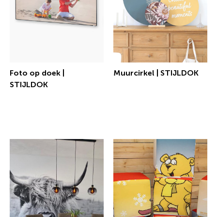
Foto op doek |
Muurcirkel | STIJLDOK
STIJLDOK
€ 15,50 incl.btw
€ 56,11 incl.btw