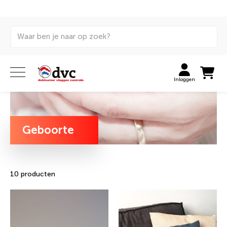
Home
Stijldok
Momenten
Geboorte
Inloggen
Geboorte
10 producten