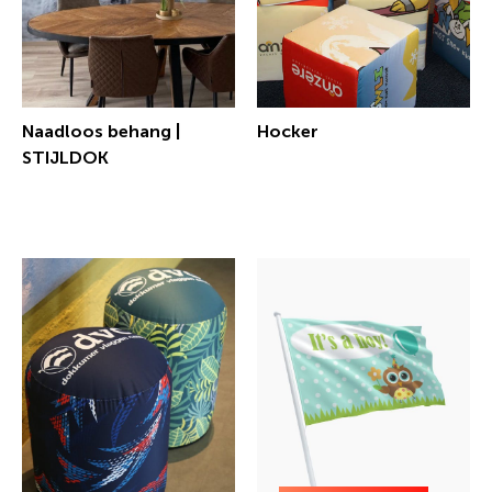
Naadloos behang |
Hocker
STIJLDOK
€ 104,30 incl.btw
€ 32,07 incl.btw