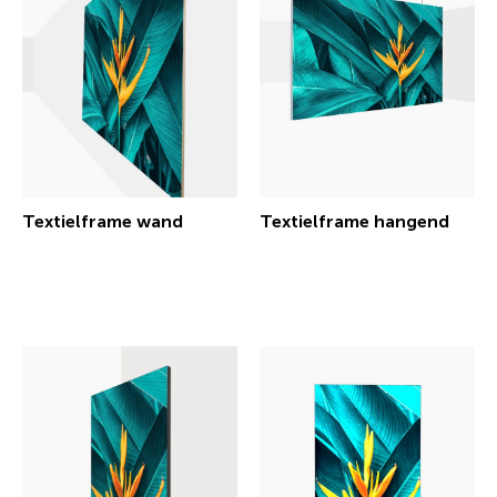
Textielframe wand
Textielframe hangend
€ 177,04 incl.btw
€ 56,11 incl.btw