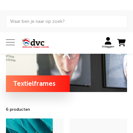
Home
Signing
Decoratie en promotie
Textielframes
Inloggen
Textielframes
6 producten