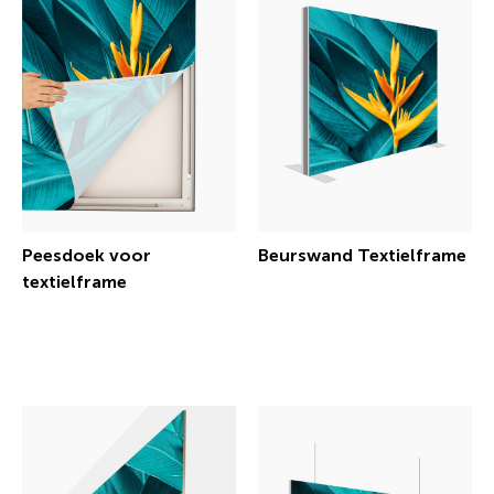
Peesdoek voor
Beurswand Textielframe
textielframe
€ 495,33 incl.btw
€ 48,68 incl.btw