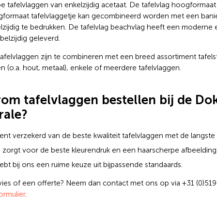
 tafelvlaggen van enkelzijdig acetaat. De tafelvlag hoogformaat he
formaat tafelvlaggetje kan gecombineerd worden met een banierh
lzijdig te bedrukken. De tafelvlag beachvlag heeft een moderne 
bbelzijdig geleverd.
tafelvlaggen zijn te combineren met een breed assortiment tafelst
en (o.a. hout, metaal), enkele of meerdere tafelvlaggen.
om tafelvlaggen bestellen bij de D
rale?
ent verzekerd van de beste kwaliteit tafelvlaggen met de langste
zorgt voor de beste kleurendruk en een haarscherpe afbeelding
ebt bij ons een ruime keuze uit bijpassende standaards.
dvies of een offerte? Neem dan contact met ons op via +31 (0)519
ormulier
.