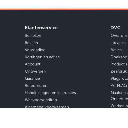
Klantenservice
DVC
Bestellen
Over ons
Betalen
Locaties
Verzending
Acties
Kortingen en acties
Doeksoo
Account
Producti
Ontwerpen
Zeefdruk
Garantie
Vlagprot
Retourneren
PETFLAG
Handleidingen en instructies
Maatscha
Onderne
Wasvoorschriften
Werken b
Algemene voorwaarden
Stage en 
Privacybeleid
Veelgestelde vragen