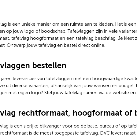
€ 2,96 incl.btw
vlag is een unieke manier om een ruimte aan te kleden. Het is een
gen op jouw logo of boodschap. Tafelvlaggen zijn in vele variante
aat, tafelvlag hoogformaat en een tafelvlag beachflag. Je kiest zelf
st. Ontwerp jouw tafelvlag en bestel direct online.
lvlaggen bestellen
l jaren leverancier van tafelvlaggen met een hoogwaardige kwalit
ze uit diverse varianten, afhankelijk van jouw wensen en budget.
ggen met eigen logo? Stel jouw tafelvlag samen via de website en b
lvlag rechtformaat, hoogformaat of 
vlag is een sierlijke blikvanger voor op de balie, bureau of op tafel.
g rechtformaat is de meest toegepaste tafelvlag. DVC levert naast 