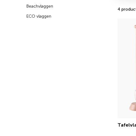
Beachvlaggen
4 produc
ECO vlaggen
Tafelvl