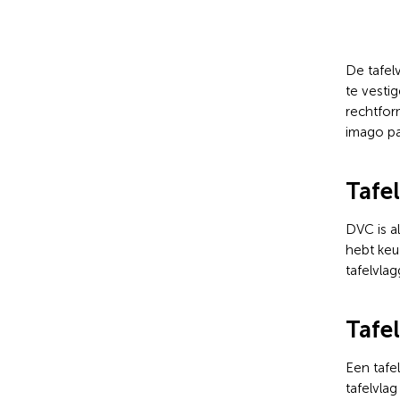
De tafel
te vesti
rechtform
imago pa
Tafe
DVC is a
hebt keu
tafelvla
Tafe
Een tafel
tafelvla