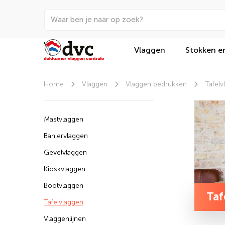
Vlaggen
Stokken e
Home
Vlaggen
Vlaggen bedrukken
Tafelv
Mastvlaggen
Baniervlaggen
Gevelvlaggen
Kioskvlaggen
Bootvlaggen
Taf
Tafelvlaggen
Vlaggenlijnen