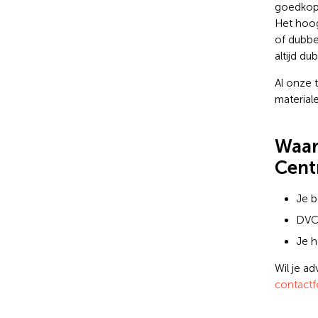
goedkope
Het hoog
of dubbe
altijd du
Al onze 
material
Waar
Cent
Je b
DVC 
Je h
Wil je a
contactf