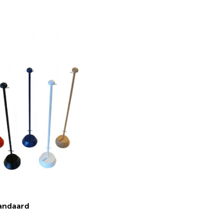
€ 21,27 incl.btw
€ 21,67 incl.btw
andaard