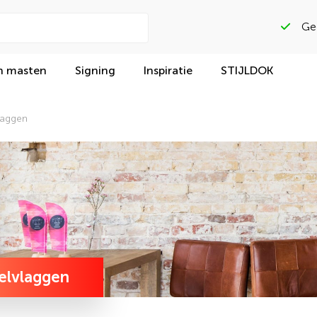
n masten
Signing
Inspiratie
STIJLDOK
laggen
elvlaggen