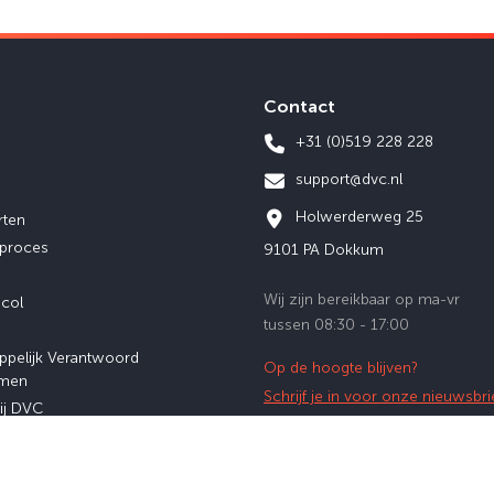
Contact
+31 (0)519 228 228
support@dvc.nl
Holwerderweg 25
rten
eproces
9101 PA Dokkum
Wij zijn bereikbaar op ma-vr
ocol
tussen 08:30 - 17:00
ppelijk Verantwoord
Op de hoogte blijven?
men
Schrijf je in voor onze nieuwsbri
ij DVC
afstuderen