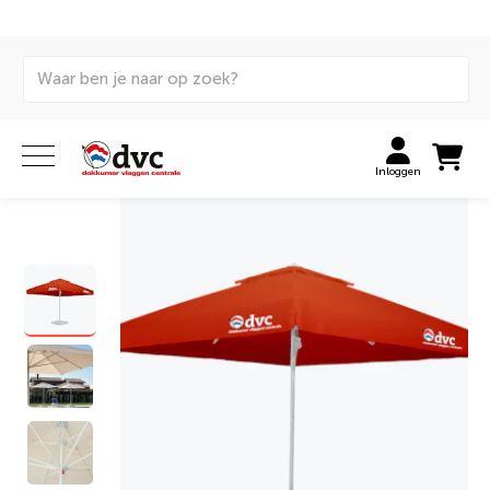
Home
Signing
Decoratie en promotie
Parasols
Parasol: Vierkant 400x400 cm
Inloggen