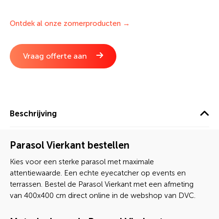
DVC zorgt voor een haarscherpe bedrukking met een
hoge UV bestendigheid. Laat jouw parasol matchen bij de
Ontdek al onze zomerproducten →
rest van jouw huisstijl en lever jouw eigen ontwerp aan.
Bestel direct online bij DVC.
Vraag offerte aan
Beschrijving
Parasol Vierkant bestellen
Kies voor een sterke parasol met maximale
attentiewaarde. Een echte eyecatcher op events en
terrassen. Bestel de Parasol Vierkant met een afmeting
van 400x400 cm direct online in de webshop van DVC.