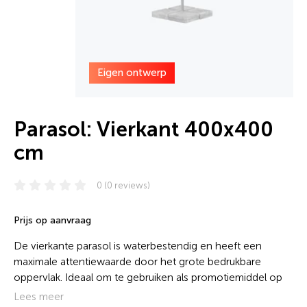
Eigen ontwerp
Parasol: Vierkant 400x400
cm
0 (0 reviews)
Prijs op aanvraag
De vierkante parasol is waterbestendig en heeft een
maximale attentiewaarde door het grote bedrukbare
oppervlak. Ideaal om te gebruiken als promotiemiddel op
terras en tuin of als eyecatcher bij beurs of evenement.
Lees meer