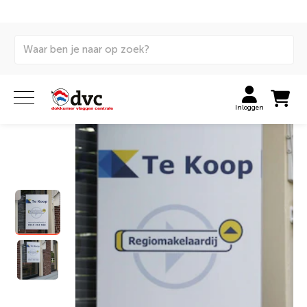
Home
Signing
Maatwerk signing
Reclameborden
Makelaarsbord raam
Inloggen