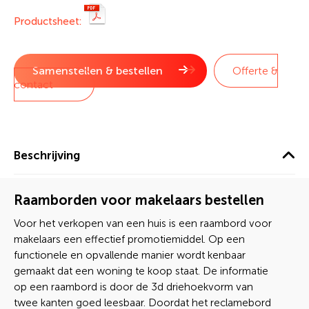
tegen een scherpe prijs. De borden zijn gemaakt van het
Productsheet:
materiaal kanaalplaat dat weersbestendig is en zorgt voor
een haarscherpe print. Bovendien zijn de borden
eenvoudig te bevestigen met de bijgeleverde zuignappen.
Samenstellen & bestellen
Offerte &
De functionele raamborden voor makelaars zijn eenvoudig
contact
te verwijderen en inzetbaar op een andere locatie.
Raambord “huis te koop” of een bord “open huizen route”
nodig? Bestel een eigen raambord snel en eenvoudig via
onze webshop dvc.nl
Beschrijving
Raamborden voor makelaars bestellen
Voor het verkopen van een huis is een raambord voor
makelaars een effectief promotiemiddel. Op een
functionele en opvallende manier wordt kenbaar
gemaakt dat een woning te koop staat. De informatie
op een raambord is door de 3d driehoekvorm van
twee kanten goed leesbaar. Doordat het reclamebord