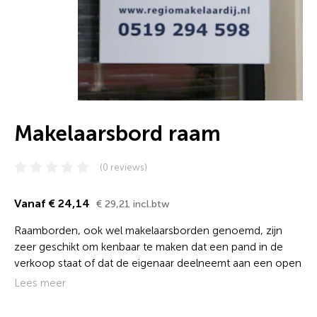
Makelaarsbord raam
(0 reviews)
Vanaf € 24,14
€ 29,21 incl.btw
Raamborden, ook wel makelaarsborden genoemd, zijn
zeer geschikt om kenbaar te maken dat een pand in de
verkoop staat of dat de eigenaar deelneemt aan een open
huizen route. Een raambord is tevens een flexibel en
Lees meer
prijsvriendelijk promotiemiddel voor retail acties. Bij DVC
ben je verzekerd van een professioneel makelaarsbord