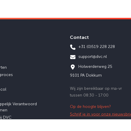
Contact
+31 (0)519 228 228
support@dvc.nl
Holwerderweg 25
rten
eproces
9101 PA Dokkum
Wij zijn bereikbaar op ma-vr
ocol
tussen 08:30 - 17:00
ppelijk Verantwoord
Op de hoogte blijven?
men
Schrijf je in voor onze nieuwsbri
ij DVC
afstuderen