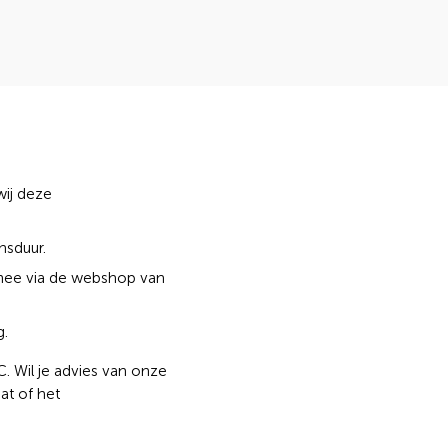
wij deze
nsduur.
 mee via de webshop van
g.
 Wil je advies van onze
at of het