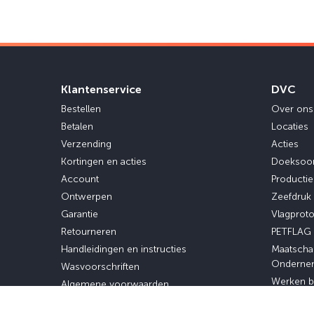
Klantenservice
DVC
Bestellen
Over ons
Betalen
Locaties
Verzending
Acties
Kortingen en acties
Doeksoo
Account
Producti
Ontwerpen
Zeefdruk
Garantie
Vlagprot
Retourneren
PETFLAG
Handleidingen en instructies
Maatscha
Onderne
Wasvoorschriften
Werken b
Algemene voorwaarden
Stage en 
Privacybeleid