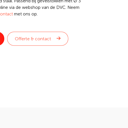
d staal. Passend bij gevelstokken met Ø 3
nline via de webshop van de DVC. Neem
ontact
met ons op.
Offerte & contact