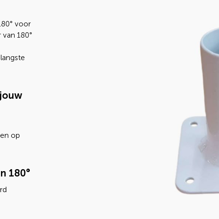
180° voor
r van 180°
langste
 jouw
sen op
an 180°
rd