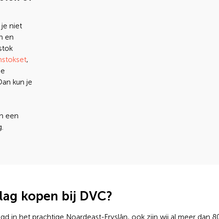
je niet
n en
stok
nstokset
,
de
an kun je
an een
.
ag kopen bij DVC?
gd in het prachtige Noardeast-Fryslân, ook zijn wij al meer dan 80 