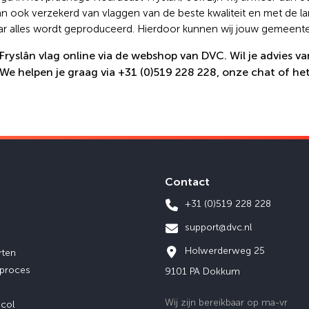
an ook verzekerd van vlaggen van de beste kwaliteit en met de lan
r alles wordt geproduceerd. Hierdoor kunnen wij jouw gemeentev
ryslân vlag online via de webshop van DVC. Wil je advies va
We helpen je graag via +31 (0)519 228 228, onze chat of he
Contact
+31 (0)519 228 228
support@dvc.nl
Holwerderweg 25
rten
eproces
9101 PA Dokkum
Wij zijn bereikbaar op ma-vr
ocol