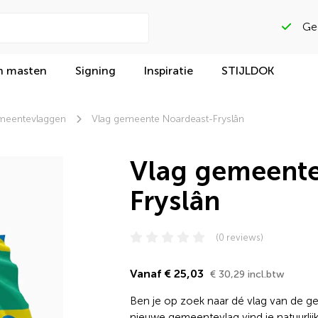
Beoordeeld met
n masten
Signing
Inspiratie
STIJLDOK
eentevlaggen
Vlag gemeente Noardeast-Fryslân
Vlag gemeente
Fryslân
(0 reviews)
Vanaf € 25,03
€ 30,29 incl.btw
Ben je op zoek naar dé vlag van de 
nieuwe gemeentevlag vind je natuurlijk 