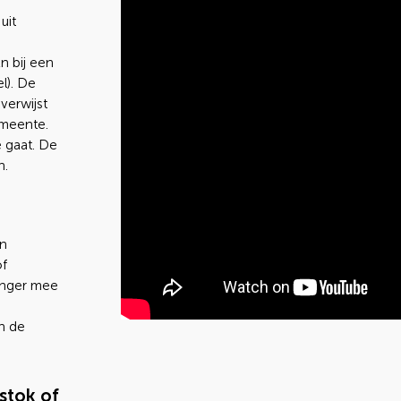
uit
n bij een
l). De
verwijst
emeente.
 gaat. De
n.
en
of
anger mee
n de
stok of