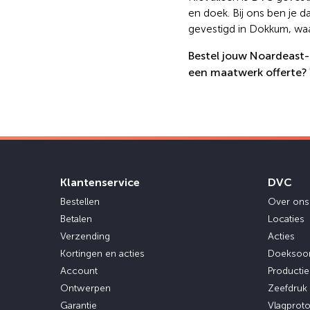
en doek. Bij ons ben je d
gevestigd in Dokkum, waa
Bestel jouw Noardeast-F
een maatwerk offerte? 
Klantenservice
DVC
Bestellen
Over ons
Betalen
Locaties
Verzending
Acties
Kortingen en acties
Doeksoo
Account
Producti
Ontwerpen
Zeefdruk
Garantie
Vlagprot