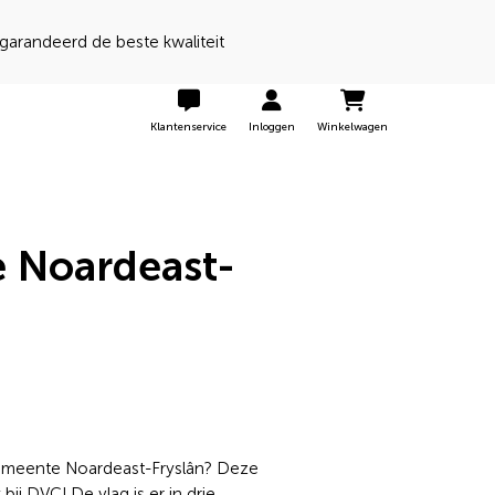
 een 9 door onze klanten
Klantenservice
Inloggen
Winkelwagen
 Noardeast-
gemeente Noardeast-Fryslân? Deze
bij DVC! De vlag is er in drie