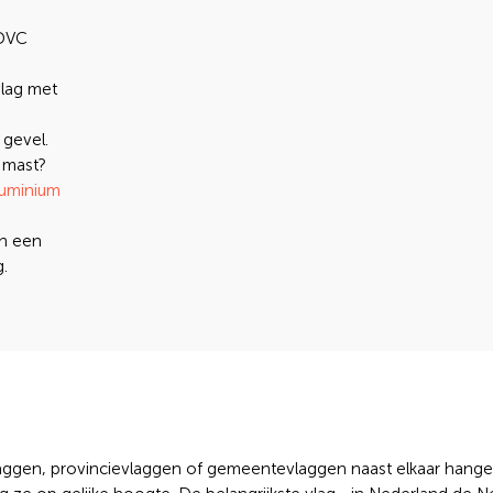
 DVC
lag met
 gevel.
 mast?
luminium
an een
.
laggen, provincievlaggen of gemeentevlaggen naast elkaar hange