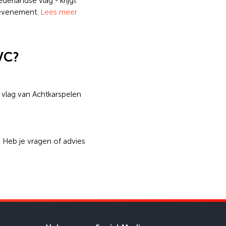
derlandse vlag - krijgt
t evenement.
Lees meer
VC?
 vlag van Achtkarspelen
 Heb je vragen of advies