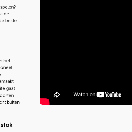
rspelen?
ia de
de beste
n het
tioneel
e
gemaakt
ife gaat
oorten.
cht buiten
 stok