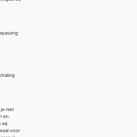
epassing:
traling
je niet
n en
 wij
deaal voor