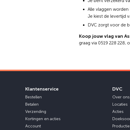
Je bent verzekerd va
Alle vlaggen worden
Je kiest de levertijd 
DVC zorgt voor de be
Koop jouw vlag van A
graag via 0519 228 228, 
Klantenservice
DVC
Bestellen
Over ons
Betalen
Locaties
Verzending
Acties
Kortingen en acties
Doeksoo
Account
Producti