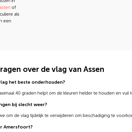
Assen in
asten
of
culiere als
an een
vragen over de vlag van Assen
 vlag het beste onderhouden?
imaal 40 graden helpt om de kleuren helder te houden en vuil t
ngen bij slecht weer?
 we om de vlag tijdelijk te verwijderen om beschadiging te voork
or Amersfoort?