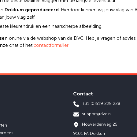
n de beste kwaliteit vlaggen met de langste levensduur.
Dokkum geproduceerd
 in
. Hierdoor kunnen wij jouw vlag van A
van jouw vlag zelf.
ste kleurendruk en een haarscherpe afbeelding.
ssen
online via de webshop van de DVC. Heb je vragen of advies 
onze chat of het
contactformulier
Contact
+31 (0)519 228 228
support@dvc.nl
Holwerderweg 25
rten
eproces
9101 PA Dokkum