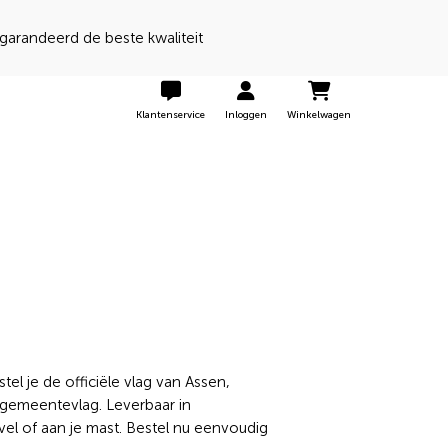
 een 9 door onze klanten
Klantenservice
Inloggen
Winkelwagen
el je de officiële vlag van Assen,
n gemeentevlag. Leverbaar in
vel of aan je mast. Bestel nu eenvoudig