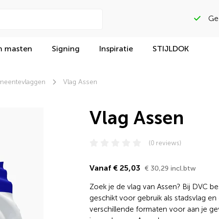
Beoordeeld met
n masten
Signing
Inspiratie
STIJLDOK
eentevlaggen
Vlag Assen
Vlag Assen
(0 reviews)
Vanaf € 25,03
€ 30,29 incl.btw
Zoek je de vlag van Assen? Bij DVC best
geschikt voor gebruik als stadsvlag e
verschillende formaten voor aan je ge