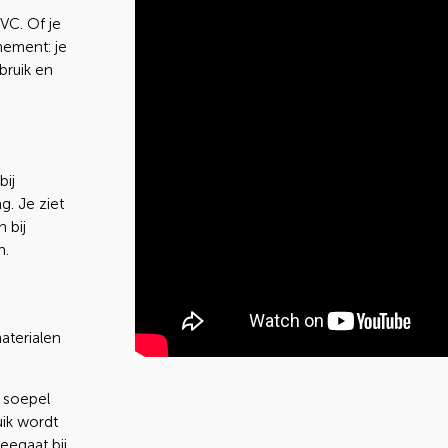
VC. Of je
nement: je
bruik en
bij
g. Je ziet
 bij
n.
terialen
 soepel
uik wordt
eegaat bij