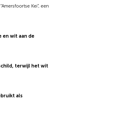
 “Amersfoortse Kei”, een
e en wit aan de
hild, terwijl het wit
bruikt als