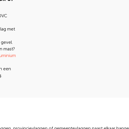
 DVC
lag met
 gevel.
n mast?
luminium
an een
.
laggen, provincievlaggen of gemeentevlaggen naast elkaar hange