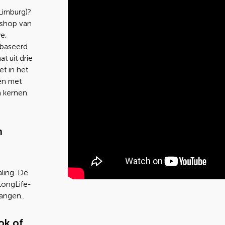
Limburg)?
bshop van
e,
ebaseerd
t uit drie
t in het
en met
n kernen
n
ling. De
LongLife-
angen..
ok of