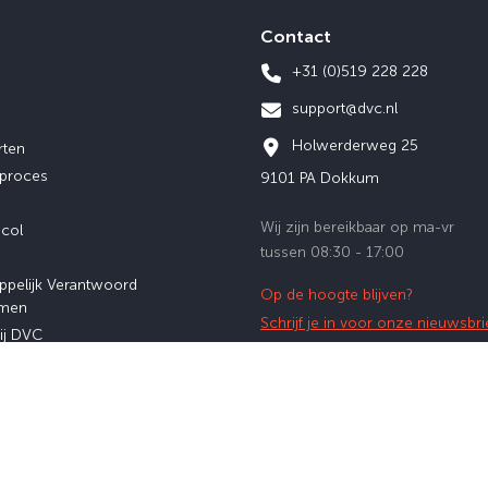
Contact
+31 (0)519 228 228
support@dvc.nl
Holwerderweg 25
rten
eproces
9101 PA Dokkum
Wij zijn bereikbaar op ma-vr
ocol
tussen 08:30 - 17:00
ppelijk Verantwoord
Op de hoogte blijven?
men
Schrijf je in voor onze nieuwsbri
ij DVC
afstuderen
served