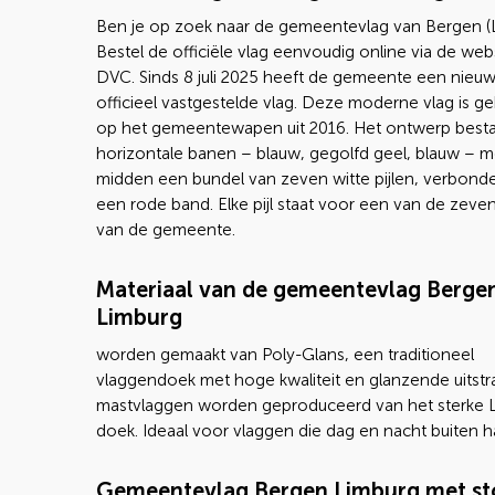
Ben je op zoek naar de gemeentevlag van Bergen (
Bestel de officiële vlag eenvoudig online via de we
DVC. Sinds 8 juli 2025 heeft de gemeente een nieuw
officieel vastgestelde vlag. Deze moderne vlag is g
op het gemeentewapen uit 2016. Het ontwerp bestaa
horizontale banen – blauw, gegolfd geel, blauw – me
midden een bundel van zeven witte pijlen, verbond
een rode band. Elke pijl staat voor een van de zeve
van de gemeente.
Materiaal van de gemeentevlag Berge
Limburg
worden gemaakt van Poly-Glans, een traditioneel
vlaggendoek met hoge kwaliteit en glanzende uitstra
mastvlaggen worden geproduceerd van het sterke 
doek. Ideaal voor vlaggen die dag en nacht buiten h
Gemeentevlag Bergen Limburg met st