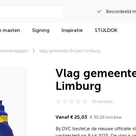
Beoordeeld met
n masten
Signing
Inspiratie
STIJLDOK
eentevlaggen
Vlag gemeente Bergen Limburg
Vlag gemeent
Limburg
(0 reviews)
Vanaf € 25,03
€ 30,29 incl.btw
Bij DVC bestel je de nieuwe officiële
vastgesteld op 8 juli 2025. De vlag is 