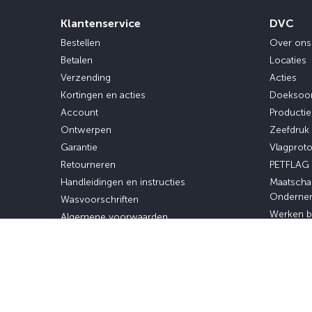
Klantenservice
DVC
Bestellen
Over ons
Betalen
Locaties
Verzending
Acties
Kortingen en acties
Doeksoo
Account
Producti
Ontwerpen
Zeefdruk
Garantie
Vlagprot
Retourneren
PETFLAG
Handleidingen en instructies
Maatscha
Onderne
Wasvoorschriften
Werken b
Algemene voorwaarden
Stage en 
Privacybeleid
Veelgestelde vragen
Sitemap
© 2026 - Dokkumer Vlaggen Centrale | All rights re