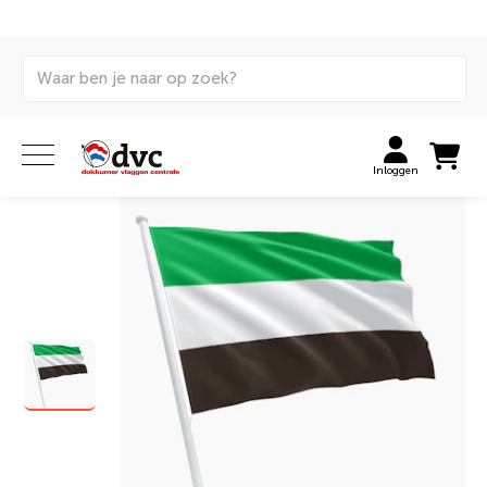
Home
Vlaggen
Internationale vlaggen
Gemeentevlaggen
Vlag gemeente Leek
Inloggen