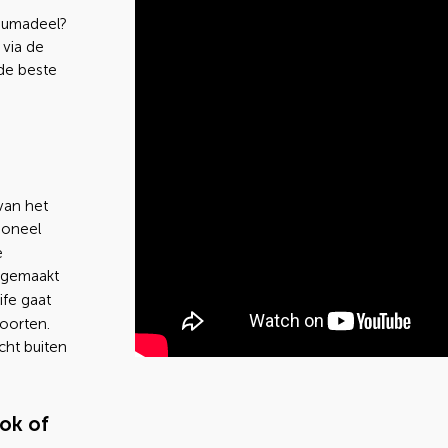
dumadeel?
via de
de beste
van het
tioneel
e
 gemaakt
ife gaat
oorten.
cht buiten
ok of