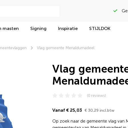
Beoordeeld met
n masten
Signing
Inspiratie
STIJLDOK
eentevlaggen
Vlag gemeente Menaldumadeel
Vlag gemeent
Menaldumadee
(0 reviews)
Vanaf € 25,03
€ 30,29 incl.btw
Op zoek naar de gemeente vlag van M
gemeentevlag van Menaldumadeel in 3 