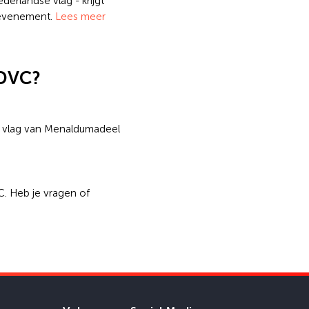
derlandse vlag - krijgt
t evenement.
Lees meer
 DVC?
w vlag van Menaldumadeel
. Heb je vragen of