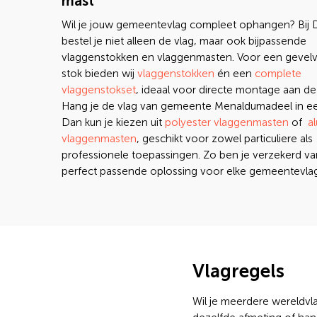
mast
Wil je jouw gemeentevlag compleet ophangen? Bij
bestel je niet alleen de vlag, maar ook bijpassende
vlaggenstokken en vlaggenmasten. Voor een gevelv
stok bieden wij
vlaggenstokken
én een
complete
vlaggenstokset
, ideaal voor directe montage aan de
Hang je de vlag van gemeente Menaldumadeel in e
Dan kun je kiezen uit
polyester vlaggenmasten
of
a
vlaggenmasten
, geschikt voor zowel particuliere als
professionele toepassingen. Zo ben je verzekerd v
perfect passende oplossing voor elke gemeentevlag
Vlagregels
Wil je meerdere wereldv