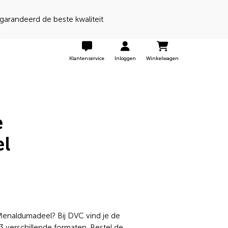
 een 9 door onze klanten
Klantenservice
Inloggen
Winkelwagen
e
l
enaldumadeel? Bij DVC vind je de
verschillende formaten. Bestel de