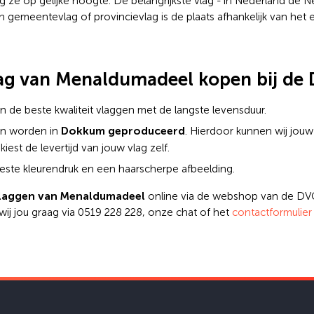
 ze op gelijke hoogte. De belangrijkste vlag - in Nederland de Ne
 een gemeentevlag of provincievlag is de plaats afhankelijk van he
ag van Menaldumadeel kopen bij de
n de beste kwaliteit vlaggen met de langste levensduur.
Dokkum geproduceerd
en worden in
. Hierdoor kunnen wij jou
kiest de levertijd van jouw vlag zelf.
ste kleurendruk en een haarscherpe afbeelding.
laggen van Menaldumadeel
online via de webshop van de DVC
wij jou graag via 0519 228 228, onze chat of het
contactformulier