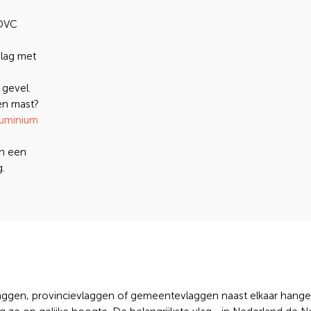
 DVC
lag met
 gevel.
en mast?
luminium
an een
.
laggen, provincievlaggen of gemeentevlaggen naast elkaar hange