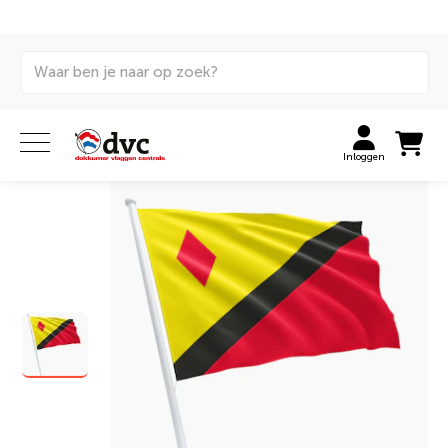
Home
Vlaggen
Internationale vlaggen
Gemeentevlaggen
Vlag gemeente Stein
Inloggen