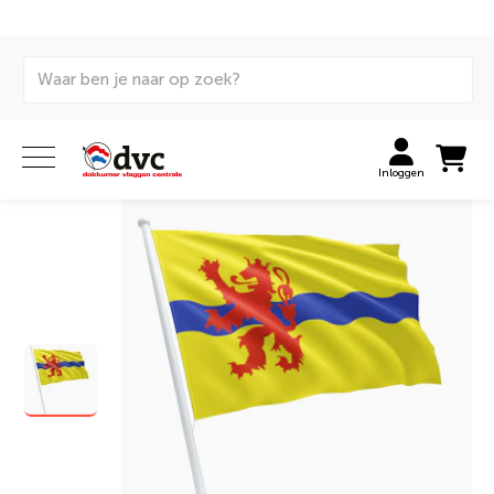
Home
Vlaggen
Internationale vlaggen
Gemeentevlaggen
Vlag Valkenburg aan de Geul
Inloggen