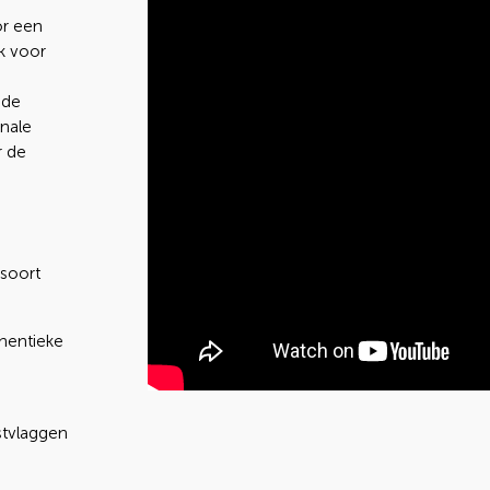
or een
k voor
 de
onale
r de
soort
thentieke
stvlaggen