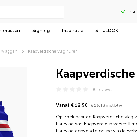
n masten
Signing
Inspiratie
STIJLDOK
rvlaggen
Kaapverdische vlag huren
Kaapverdische
(0 reviews)
Vanaf € 12,50
€ 15,13 incl.btw
Op zoek naar de Kaapverdische vlag voo
huurvlag van Kaapverdië in verschille
huurvlag eenvoudig online via de we