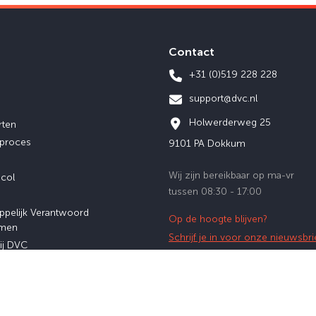
Contact
+31 (0)519 228 228
support@dvc.nl
Holwerderweg 25
rten
eproces
9101 PA Dokkum
Wij zijn bereikbaar op ma-vr
ocol
tussen 08:30 - 17:00
ppelijk Verantwoord
Op de hoogte blijven?
men
Schrijf je in voor onze nieuwsbri
ij DVC
afstuderen