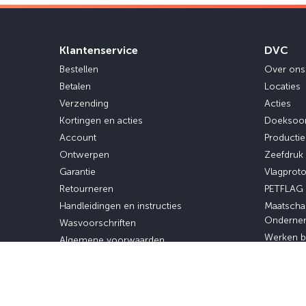
Klantenservice
DVC
Bestellen
Over ons
Betalen
Locaties
Verzending
Acties
Kortingen en acties
Doeksoo
Account
Producti
Ontwerpen
Zeefdruk
Garantie
Vlagprot
Retourneren
PETFLAG
Handleidingen en instructies
Maatscha
Onderne
Wasvoorschriften
Werken b
Algemene voorwaarden
Stage en 
Privacybeleid
Veelgestelde vragen