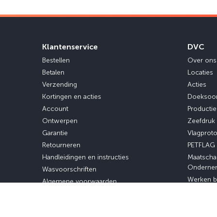
Klantenservice
DVC
Bestellen
Over ons
Betalen
Locaties
Verzending
Acties
Kortingen en acties
Doeksoo
Account
Producti
Ontwerpen
Zeefdruk
Garantie
Vlagprot
Retourneren
PETFLAG
Handleidingen en instructies
Maatscha
Onderne
Wasvoorschriften
Werken b
Algemene voorwaarden
Stage en 
Privacybeleid
Veelgestelde vragen