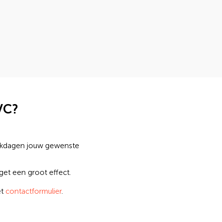
VC?
erkdagen jouw gewenste
get een groot effect.
et
contactformulier
.