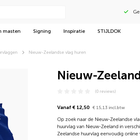
n masten
Signing
Inspiratie
STIJLDOK
rvlaggen
Nieuw-Zeelandse vlag huren
Nieuw-Zeeland
(0 reviews)
Vanaf € 12,50
€ 15,13 incl.btw
Op zoek naar de Nieuw-Zeelandse vlag v
huurvlag van Nieuw-Zeeland in verschi
Zeelandse huurvlag eenvoudig online