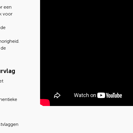
or een
k voor
 de
horigheid.
 de
urvlag
et
thentieke
stvlaggen