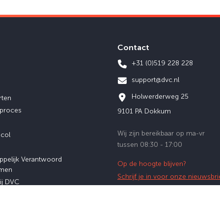
Contact
+31 (0)519 228 228
support@dvc.nl
Holwerderweg 25
rten
eproces
9101 PA Dokkum
Wij zijn bereikbaar op ma-vr
ocol
tussen 08:30 - 17:00
ppelijk Verantwoord
Op de hoogte blijven?
men
Schrijf je in voor onze nieuwsbri
ij DVC
afstuderen