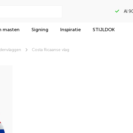
Gega
n masten
Signing
Inspiratie
STIJLDOK
denvlaggen
Costa Ricaanse vlag