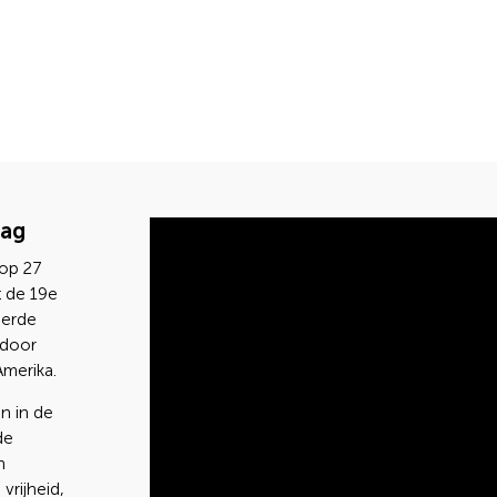
lag
 op 27
t de 19e
oerde
 door
Amerika.
en in de
de
n
vrijheid,