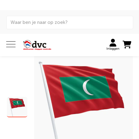
Home
Vlaggen
Internationale vlaggen
Landenvlaggen
Maldivische vlag
Inloggen