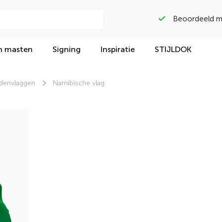
Beoordeeld met
n masten
Signing
Inspiratie
STIJLDOK
denvlaggen
Namibische vlag