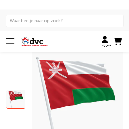
Home
Vlaggen
Internationale vlaggen
Landenvlaggen
Omaanse vlag
Inloggen