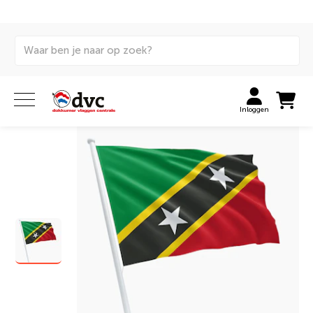
Home
Vlaggen
Internationale vlaggen
Landenvlaggen
Saint Kitts en Nevis vlag
Inloggen