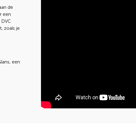
aan de
er een
ij DVC
, zoals je
lans, een