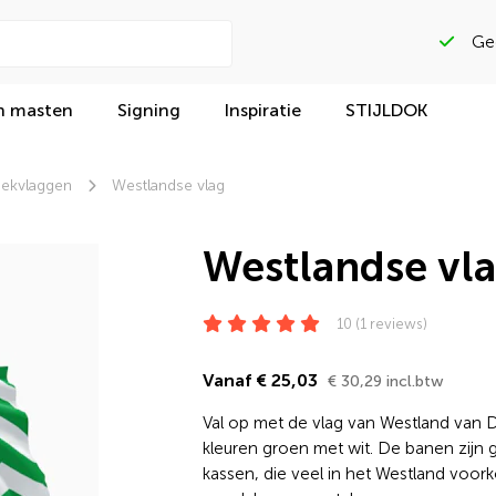
Beoordeeld met
n masten
Signing
Inspiratie
STIJLDOK
eekvlaggen
Westlandse vlag
Westlandse vl
10 (1 reviews)
Vanaf € 25,03
€ 30,29 incl.btw
Val op met de vlag van Westland van D
kleuren groen met wit. De banen zijn g
kassen, die veel in het Westland voorko