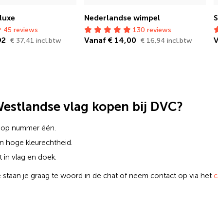
luxe
Nederlandse wimpel
S
45 reviews
130 reviews
92
Vanaf € 14,00
V
€ 37,41 incl.btw
€ 16,94 incl.btw
stlandse vlag kopen bij DVC?
ns op nummer één.
n hoge kleurechtheid.
st in vlag en doek.
 staan je graag te woord in de chat of neem contact op via het
c