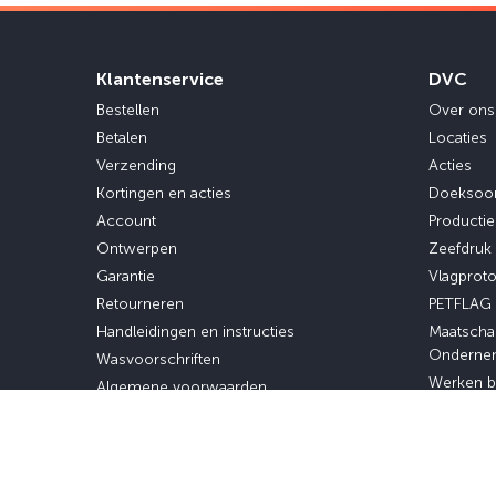
Klantenservice
DVC
Bestellen
Over ons
Betalen
Locaties
Verzending
Acties
Kortingen en acties
Doeksoo
Account
Producti
Ontwerpen
Zeefdruk
Garantie
Vlagprot
Retourneren
PETFLAG
Handleidingen en instructies
Maatscha
Onderne
Wasvoorschriften
Werken b
Algemene voorwaarden
Stage en 
Privacybeleid
Veelgestelde vragen