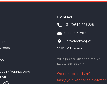
Contact
+31 (0)519 228 228
support@dvc.nl
Holwerderweg 25
rten
eproces
9101 PA Dokkum
Wij zijn bereikbaar op ma-vr
ocol
tussen 08:30 - 17:00
ppelijk Verantwoord
Op de hoogte blijven?
men
Schrijf je in voor onze nieuwsbri
ij DVC
afstuderen