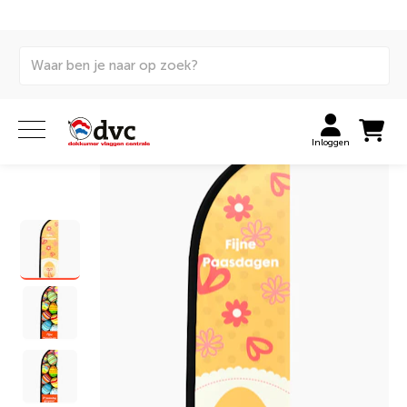
Home
Vlaggen
Themavlaggen
Beachvlag
assortiment
Beachflag Pasen
Inloggen