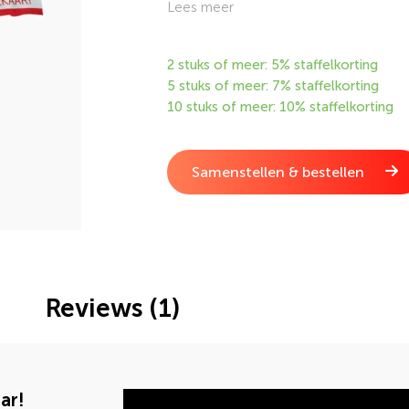
ook de vlag uit om deze mensen een h
Lees meer
2 stuks of meer: 5% staffelkorting
5 stuks of meer: 7% staffelkorting
10 stuks of meer: 10% staffelkorting
Samenstellen & bestellen
Reviews (1)
ar!