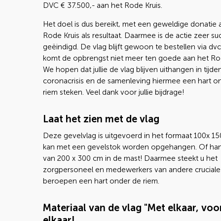
DVC € 37.500,- aan het Rode Kruis.
Het doel is dus bereikt, met een geweldige donatie 
Rode Kruis als resultaat. Daarmee is de actie zeer s
geëindigd. De vlag blijft gewoon te bestellen via dvc.
komt de opbrengst niet meer ten goede aan het Rod
We hopen dat jullie de vlag blijven uithangen in tijd
coronacrisis en de samenleving hiermee een hart o
riem steken. Veel dank voor jullie bijdrage!
Laat het zien met de vlag
Deze gevelvlag is uitgevoerd in het formaat 100x 1
kan met een gevelstok worden opgehangen. Of han
van 200 x 300 cm in de mast! Daarmee steekt u het
zorgpersoneel en medewerkers van andere cruciale
beroepen een hart onder de riem.
Materiaal van de vlag "Met elkaar, voo
elkaar!