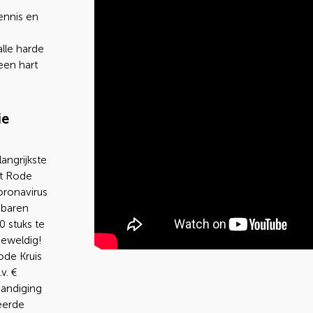
ennis en
lle harde
een hart
ie
angrijkste
et Rode
oronavirus
sbaren
0 stuks te
eweldig!
ode Kruis
v. €
handiging
eerde