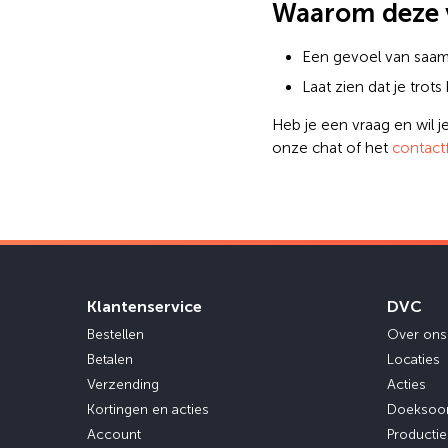
Waarom deze v
Een gevoel van saamh
Laat zien dat je trot
Heb je een vraag en wil 
onze chat of het
contact
Klantenservice
DVC
Bestellen
Over ons
Betalen
Locaties
Verzending
Acties
Kortingen en acties
Doeksoo
Account
Producti