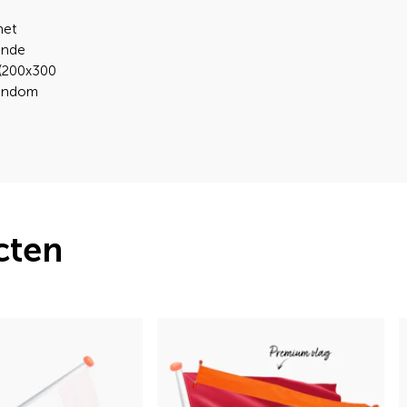
het
ende
 (200x300
rondom
cten