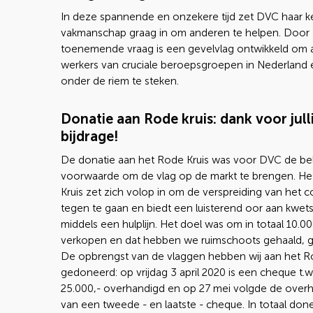
In deze spannende en onzekere tijd zet DVC haar k
vakmanschap graag in om anderen te helpen. Door
toenemende vraag is een gevelvlag ontwikkeld om a
werkers van cruciale beroepsgroepen in Nederland 
onder de riem te steken.
Donatie aan Rode kruis: dank voor jull
bijdrage!
De donatie aan het Rode Kruis was voor DVC de bel
voorwaarde om de vlag op de markt te brengen. H
Kruis zet zich volop in om de verspreiding van het c
tegen te gaan en biedt een luisterend oor aan kwet
middels een hulplijn. Het doel was om in totaal 10.00
verkopen en dat hebben we ruimschoots gehaald, g
De opbrengst van de vlaggen hebben wij aan het R
gedoneerd: op vrijdag 3 april 2020 is een cheque t.w.
25.000,- overhandigd en op 27 mei volgde de over
van een tweede - en laatste - cheque. In totaal don