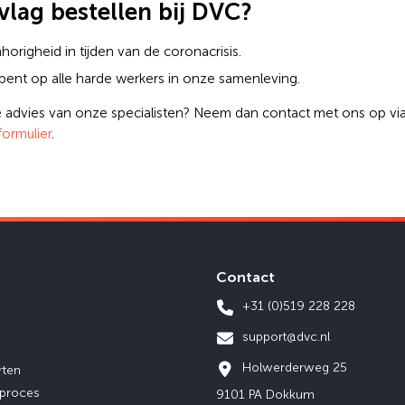
lag bestellen bij DVC?
origheid in tijden van de coronacrisis.
s bent op alle harde werkers in onze samenleving.
je advies van onze specialisten? Neem dan contact met ons op via
formulier
.
Contact
+31 (0)519 228 228
support@dvc.nl
Holwerderweg 25
rten
eproces
9101 PA Dokkum