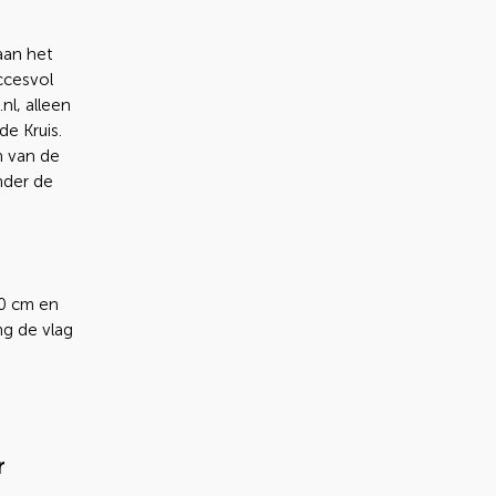
aan het
uccesvol
nl, alleen
e Kruis.
en van de
nder de
50 cm en
g de vlag
r