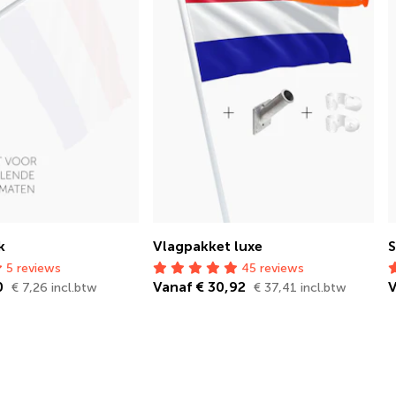
k
Vlagpakket luxe
S
5 reviews
45 reviews
0
Vanaf € 30,92
V
€ 7,26 incl.btw
€ 37,41 incl.btw