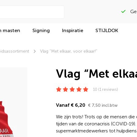
n masten
Signing
Inspiratie
STIJLDOK
idsassortiment
Vlag “Met elkaar, voor elkaar!”
Vlag “Met elkaa
10 (1 reviews)
Vanaf € 6,20
€ 7,50 incl.btw
We zijn trots! Trots op de mensen di
tijden van de coronacrisis (COVID-19)
supermarktmedewerkers tot hulpdienst