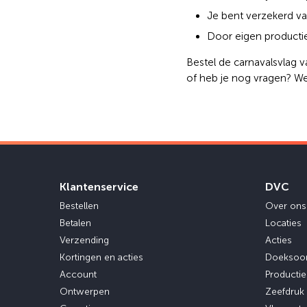
Je bent verzekerd va
Door eigen productie
Bestel de carnavalsvlag 
of heb je nog vragen? We
Klantenservice
DVC
Bestellen
Over ons
Betalen
Locaties
Verzending
Acties
Kortingen en acties
Doeksoo
Account
Producti
Ontwerpen
Zeefdruk