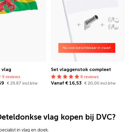
Nu ook beschikbaar in zwart
 vlag
Set vlaggenstok compleet
9 reviews
8 reviews
,69
Vanaf € 16,53
€ 29,87 incl.btw
€ 20,00 incl.btw
teldonkse vlag kopen bij DVC?
pecialist in vlag en doek.