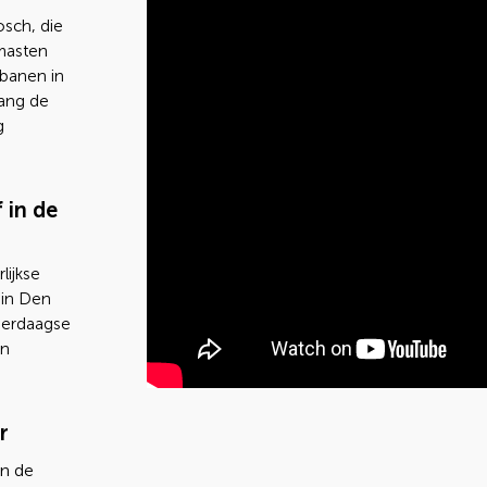
osch, die
 masten
 banen in
hang de
g
 in de
lijkse
 in Den
eerdaagse
en
r
an de