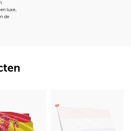
n
en luxe,
in de
cten