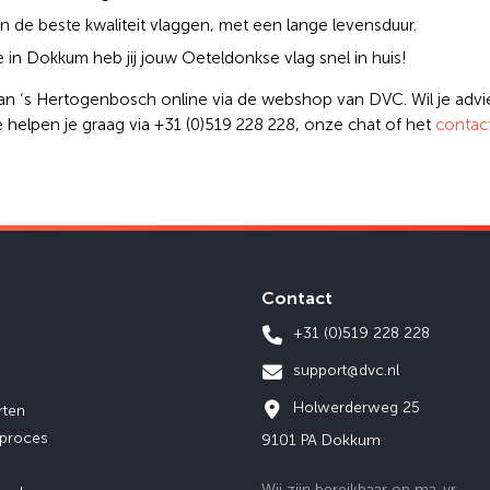
n de beste kwaliteit vlaggen, met een lange levensduur.
 in Dokkum heb jij jouw Oeteldonkse vlag snel in huis!
van ‘s Hertogenbosch online via de webshop van DVC. Wil je advie
 helpen je graag via +31 (0)519 228 228, onze chat of het
contact
Contact
+31 (0)519 228 228
support@dvc.nl
Holwerderweg 25
rten
eproces
9101 PA Dokkum
Wij zijn bereikbaar op ma-vr