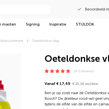
Beoordeeld met
n masten
Signing
Inspiratie
STIJLDOK
idsassortiment
Oeteldonkse vlag
Oeteldonkse v
10 (1 reviews)
Vanaf € 17,49
€ 21,16 incl.btw
Ben je op zoek naar dé Oeteldonkse v
Bosch? De driekleur rood-wit-geel vind 
tijdens de elfde van de elfde en carna