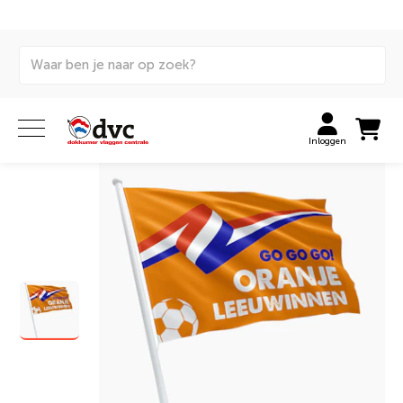
Home
Vlaggen
Themavlaggen
Gelegenheidsassortiment
Oranje Leeuwinnen vlag
Inloggen