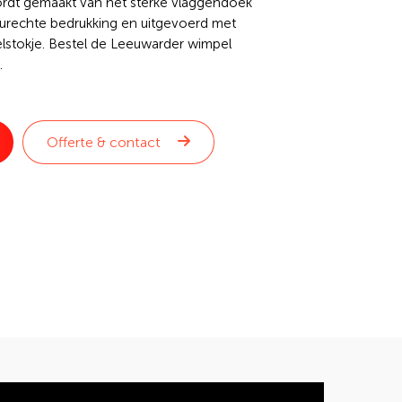
ordt gemaakt van het sterke vlaggendoek
urechte bedrukking en uitgevoerd met
lstokje. Bestel de Leeuwarder wimpel
.
Offerte & contact