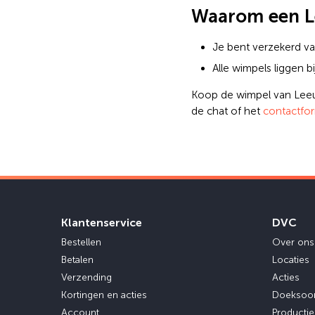
Waarom een L
Je bent verzekerd va
Alle wimpels liggen 
Koop de wimpel van Leeuw
de chat of het
contactfor
Klantenservice
DVC
Bestellen
Over ons
Betalen
Locaties
Verzending
Acties
Kortingen en acties
Doeksoo
Account
Producti