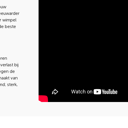
ouw
Leeuwarder
r wimpel
de beste
eren
erlast bij
egen de
maakt van
d; sterk,