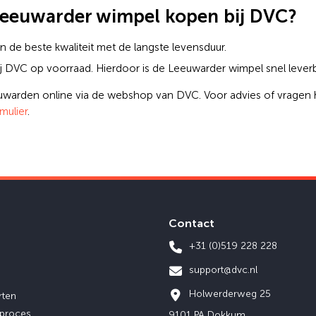
eeuwarder wimpel kopen bij DVC?
n de beste kwaliteit met de langste levensduur.
bij DVC op voorraad. Hierdoor is de Leeuwarder wimpel snel leverb
arden online via de webshop van DVC. Voor advies of vragen he
mulier
.
Contact
+31 (0)519 228 228
support@dvc.nl
Holwerderweg 25
rten
eproces
9101 PA Dokkum