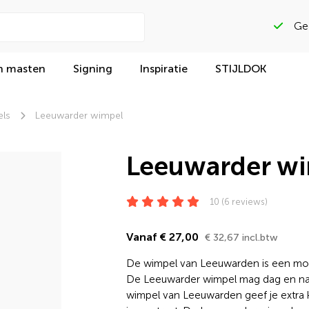
n masten
Signing
Inspiratie
STIJLDOK
ls
Leeuwarder wimpel
Leeuwarder w
10 (6 reviews)
Vanaf € 27,00
€ 32,67 incl.btw
De wimpel van Leeuwarden is een moo
De Leeuwarder wimpel mag dag en nac
wimpel van Leeuwarden geef je extra k