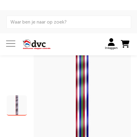
Home
Vlaggen
Wimpels
Gemeentewimpels
Schiermonnikoog wimpel
Inloggen