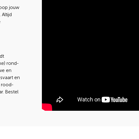
Koop jouw
Altijd
e
dt
ke) rond-
uwe en
psvaart en
t rood-
r. Bestel