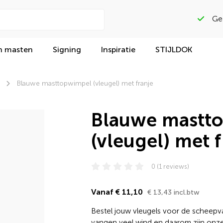
Gega
n masten
Signing
Inspiratie
STIJLDOK
Blauwe masttopwimpel (vleugel) met franje
Blauwe mastt
(vleugel) met f
0 (1 reviews)
Vanaf € 11,10
€ 13,43 incl.btw
Bestel jouw vleugels voor de scheepv
vangen veel wind en daarom zijn onze