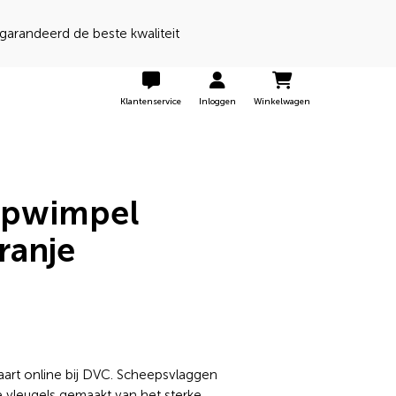
randeerd de beste kwaliteit
Klantenservice
Inloggen
Winkelwagen
opwimpel
ranje
aart online bij DVC. Scheepsvlaggen
 vleugels gemaakt van het sterke