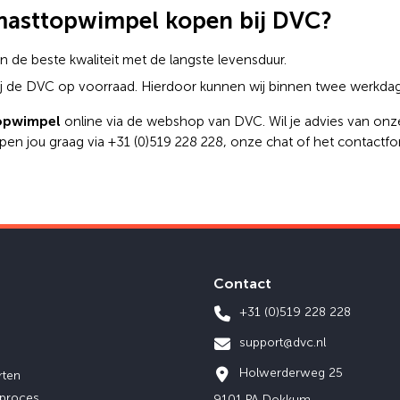
asttopwimpel kopen bij DVC?
n de beste kwaliteit met de langste levensduur.
 bij de DVC op voorraad. Hierdoor kunnen wij binnen twee werkda
opwimpel
online via de webshop van DVC. Wil je advies van onze
pen jou graag via +31 (0)519 228 228, onze chat of het contactfor
Contact
+31 (0)519 228 228
support@dvc.nl
Holwerderweg 25
rten
eproces
9101 PA Dokkum