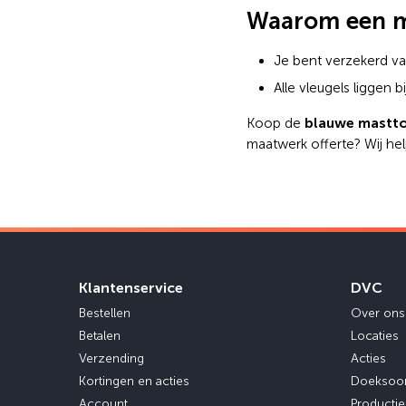
Waarom een m
Je bent verzekerd va
Alle vleugels liggen
blauwe mastt
Koop de
maatwerk offerte? Wij hel
Klantenservice
DVC
Bestellen
Over ons
Betalen
Locaties
Verzending
Acties
Kortingen en acties
Doeksoo
Account
Producti