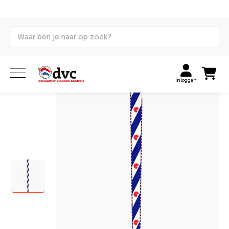
Home
Vlaggen
Wimpels
Masttopwimpels
Friese masttopwimpel (vleugel) met franje
Inloggen