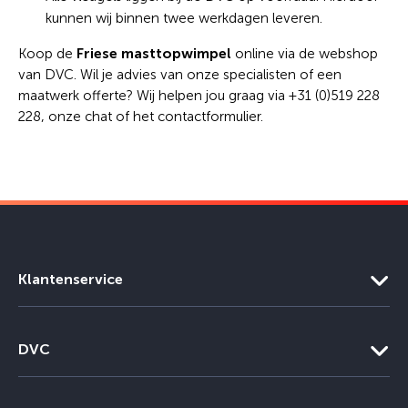
kunnen wij binnen twee werkdagen leveren.
Friese masttopwimpel
Koop de
online via de webshop
van DVC. Wil je advies van onze specialisten of een
maatwerk offerte? Wij helpen jou graag via +31 (0)519 228
228, onze chat of het contactformulier.
Klantenservice
DVC