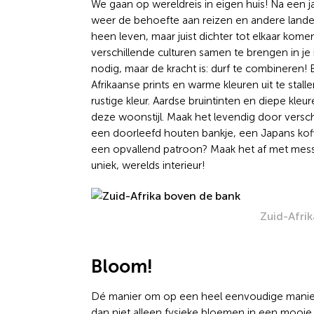
We gaan op wereldreis in eigen huis! Na een j
weer de behoefte aan reizen en andere landen
heen leven, maar juist dichter tot elkaar kom
verschillende culturen samen te brengen in je i
nodig, maar de kracht is: durf te combineren
Afrikaanse prints en warme kleuren uit te stal
rustige kleur. Aardse bruintinten en diepe kl
deze woonstijl. Maak het levendig door versc
een doorleefd houten bankje, een Japans koffi
een opvallend patroon? Maak het af met mes
uniek, werelds interieur!
Zuid-Afri
Bloom!
Dé manier om op een heel eenvoudige manier v
dan niet alleen fysieke bloemen in een mooie 