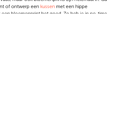
int of ontwerp een
kussen
met een hippe
 een bloemenprint het goed. Zo heb je in no-time
helemaal hip. Liever iets rustiger Een groene
af effect aan de muur of op de bank. Kies jouw
boven de bank
ou
is! Er is geen goed of fout, zolang jijzelf – en je
 perfect. Dus doe fijne inspiratie met voor je
je eigen fotoproducten voor aan de muur. Hulp