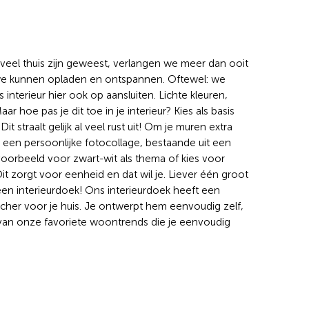
eel thuis zijn geweest, verlangen we meer dan ooit
r we kunnen opladen en ontspannen. Oftewel: we
interieur hier ook op aansluiten. Lichte kleuren,
Maar hoe pas je dit toe in je interieur? Kies als basis
it straalt gelijk al veel rust uit! Om je muren extra
r een persoonlijke fotocollage, bestaande uit een
ijvoorbeeld voor zwart-wit als thema of kies voor
Dit zorgt voor eenheid en dat wil je. Liever één groot
en interieurdoek! Ons interieurdoek heeft een
catcher voor je huis. Je ontwerpt hem eenvoudig zelf,
n van onze favoriete woontrends die je eenvoudig