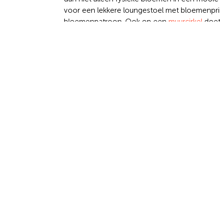
voor een lekkere loungestoel met bloemenpr
bloemenpatroon. Ook op een
muurcirkel
doet
een ruimte opgefleurd en is jouw ruimte weer 
planten- of jungleprint geeft eveneens een ga
favoriete print en
bloom
!
Jungle 
Ontwerp het zelf
j
Het leukste aan jouw interieur is dat het van
huisgenoten – er blij mee zijn, is het helemaal
favoriete woontrends en ontwerp vervolgens 
nodig? Onze
klantenservice
helpt je graag!