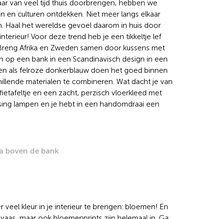
aar van veel tijd thuis doorbrengen, hebben we
 en culturen ontdekken. Niet meer langs elkaar
en. Haal het wereldse gevoel daarom in huis door
nterieur! Voor deze trend heb je een tikkeltje lef
! Breng Afrika en Zweden samen door kussens met
len op een bank in een Scandinavisch design in een
euren als felroze donkerblauw doen het goed binnen
hillende materialen te combineren. Wat dacht je van
etafeltje en een zacht, perzisch vloerkleed met
sing lampen en je hebt in een handomdraai een
ka boven de bank
eel kleur in je interieur te brengen: bloemen! En
vaas, maar ook bloemenprints zijn helemaal in. Ga