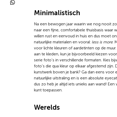
Minimalistisch
Na een bewogen jaar waarin we nog nooit zov
naar een fijne, comfortabele thuisbasis waa
willen rust en eenvoud in huis en dus moet ons 
natuurlijke materialen en vooral:
less is more
. 
voor lichte kleuren of aardetinten op de muur. D
aan te kleden, kun je bijvoorbeeld kiezen voo
serie foto’s in verschillende formaten. Kies b
foto’s die qua kleur op elkaar afgestemd zijn. 
kunstwerk boven je bank? Ga dan eens voor e
natuurlijke uitstraling en is een absolute eye
dus zo heb je altijd iets unieks aan wand! Ee
kunt toepassen.
Werelds