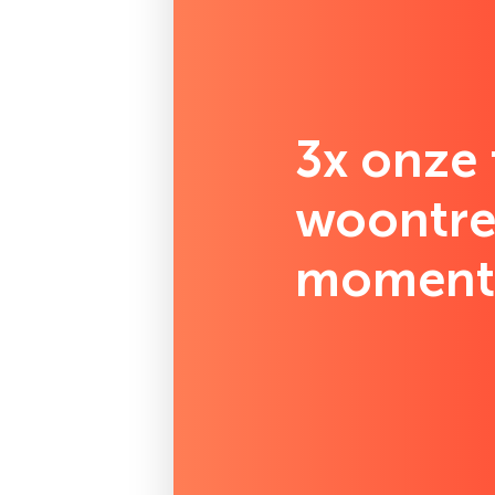
3x onze 
woontre
momen