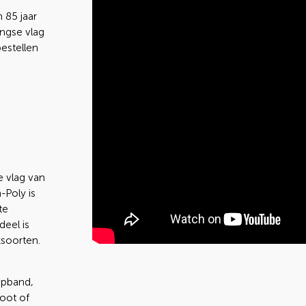
 85 jaar
ingse vlag
bestellen
e vlag van
-Poly is
te
deel is
soorten.
opband,
boot of