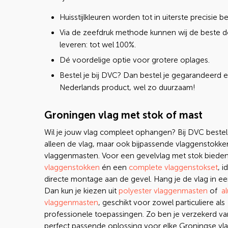
Huisstijlkleuren worden tot in uiterste precisie 
Via de zeefdruk methode kunnen wij de beste 
leveren: tot wel 100%.
Dé voordelige optie voor grotere oplages.
Bestel je bij DVC? Dan bestel je gegarandeerd 
Nederlands product, wel zo duurzaam!
Groningen vlag met stok of mast
Wil je jouw vlag compleet ophangen? Bij DVC bestel 
alleen de vlag, maar ook bijpassende vlaggenstokke
vlaggenmasten. Voor een gevelvlag met stok bieden
vlaggenstokken
én een
complete vlaggenstokset
, i
directe montage aan de gevel. Hang je de vlag in e
Dan kun je kiezen uit
polyester vlaggenmasten
of
a
vlaggenmasten
, geschikt voor zowel particuliere als
professionele toepassingen. Zo ben je verzekerd v
perfect passende oplossing voor elke Groningse vla