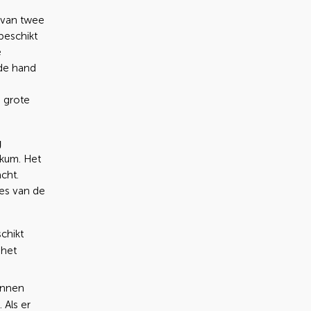
 van twee
beschikt
e
 de hand
n grote
g
kum. Het
cht.
es van de
chikt
 het
annen
 Als er