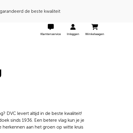
 een 9 door onze klanten
Klantenservice
Inloggen
Winkelwagen
g
? DVC levert altijd in de beste kwaliteit!
doek sinds 1936. Een betere vlag kun je je
e herkennen aan het groen op witte kruis