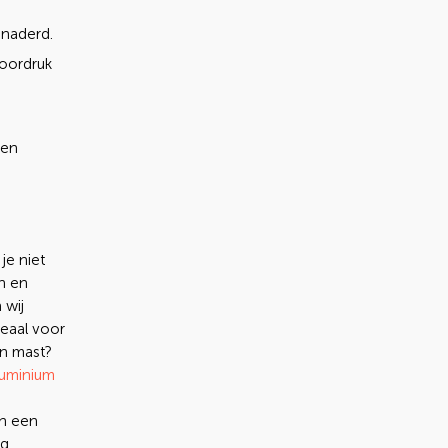
benaderd.
doordruk
een
je niet
n en
 wij
deaal voor
en mast?
luminium
an een
g.