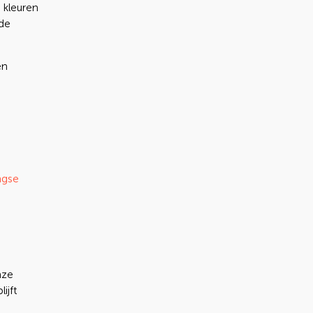
 kleuren
 de
en
ngse
nze
ijft