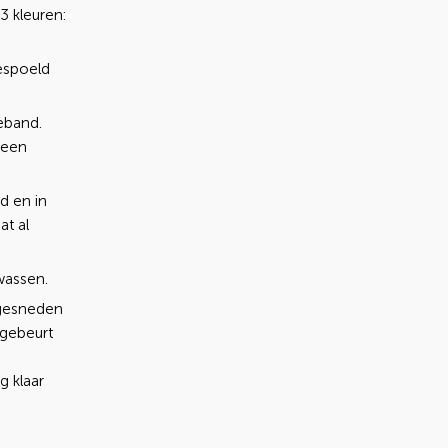
3 kleuren:
espoeld
eband.
heen
d en in
at al
wassen.
t gesneden
 gebeurt
g klaar