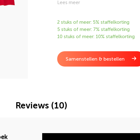
en de rood met blauwe vlakken.
Lees meer
2 stuks of meer: 5% staffelkorting
5 stuks of meer: 7% staffelkorting
10 stuks of meer: 10% staffelkorting
Samenstellen & bestellen
Reviews (10)
oek