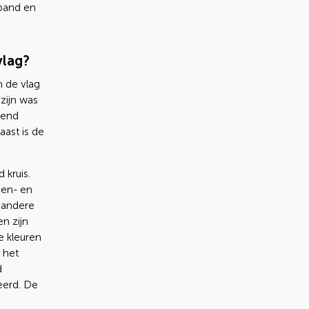
pband en
vlag?
 de vlag
zijn was
kend
aast is de
 kruis.
oven- en
e andere
en zijn
e kleuren
 het
d
eerd. De