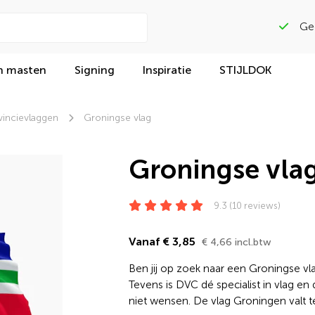
Beoordeeld met
n masten
Signing
Inspiratie
STIJLDOK
vincievlaggen
Groningse vlag
Groningse vla
9.3 (10 reviews)
Vanaf € 3,85
€ 4,66 incl.btw
Ben jij op zoek naar een Groningse vlag
Tevens is DVC dé specialist in vlag en 
niet wensen. De vlag Groningen valt t