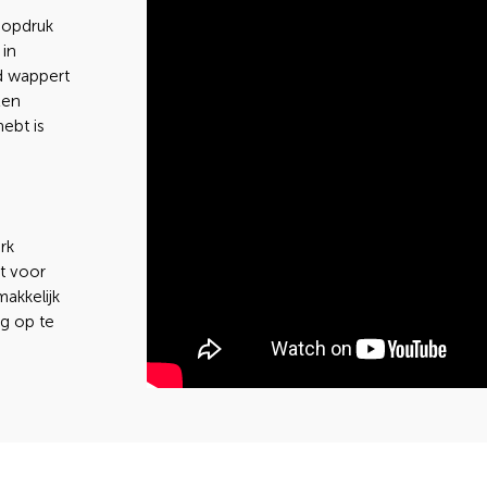
 opdruk
 in
nd wappert
Een
hebt is
rk
t voor
akkelijk
g op te