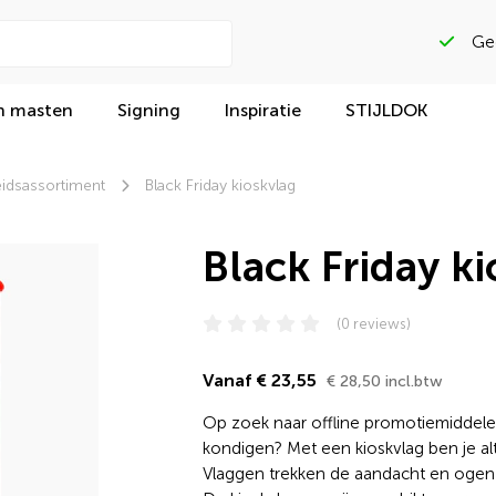
Gega
n masten
Signing
Inspiratie
STIJLDOK
idsassortiment
Black Friday kioskvlag
Black Friday k
(0 reviews)
Vanaf € 23,55
€ 28,50 incl.btw
Op zoek naar offline promotiemiddelen
kondigen? Met een kioskvlag ben je alti
Vlaggen trekken de aandacht en ogen m