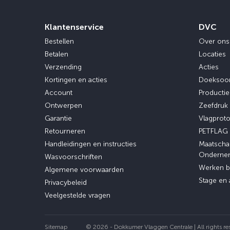
Klantenservice
DVC
Bestellen
Over ons
Betalen
Locaties
Verzending
Acties
Kortingen en acties
Doeksoo
Account
Producti
Ontwerpen
Zeefdruk
Garantie
Vlagprot
Retourneren
PETFLAG
Handleidingen en instructies
Maatscha
Onderne
Wasvoorschriften
Werken b
Algemene voorwaarden
Stage en 
Privacybeleid
Veelgestelde vragen
Sitemap
© 2026 - Dokkumer Vlaggen Centrale | All rights re