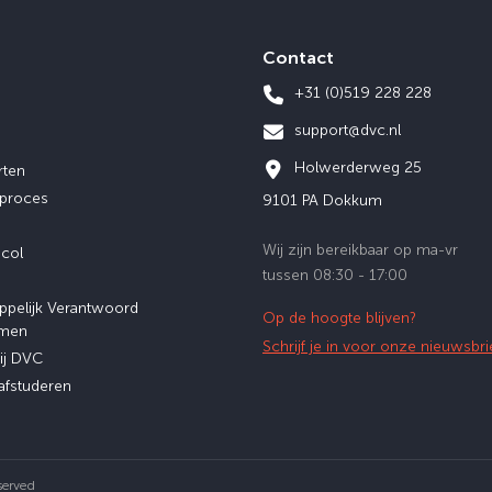
Contact
+31 (0)519 228 228
support@dvc.nl
Holwerderweg 25
rten
eproces
9101 PA Dokkum
Wij zijn bereikbaar op ma-vr
ocol
tussen 08:30 - 17:00
ppelijk Verantwoord
Op de hoogte blijven?
men
Schrijf je in voor onze nieuwsbri
ij DVC
afstuderen
served