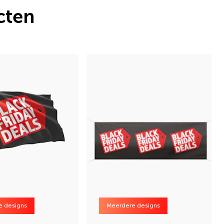
cten
e designs
Meerdere designs