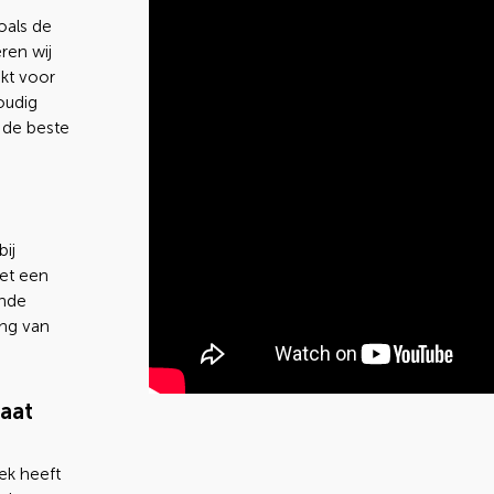
oals de
ren wij
ikt voor
oudig
 de beste
bij
met een
ende
ing van
maat
ek heeft