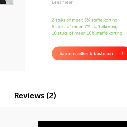
Finishvlag is geschikt voor aan een gev
Lees meer
online via de webshop van DVC.
2 stuks of meer: 5% staffelkorting
5 stuks of meer: 7% staffelkorting
10 stuks of meer: 10% staffelkorting
Samenstellen & bestellen
Reviews (2)