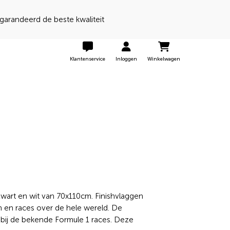
 een 9 door onze klanten
Klantenservice
Inloggen
Winkelwagen
 zwart en wit van 70x110cm. Finishvlaggen
en en races over de hele wereld. De
t bij de bekende Formule 1 races. Deze