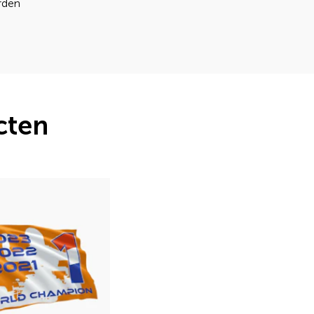
orden
cten