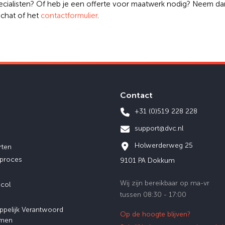
pecialisten? Of heb je een offerte voor maatwerk nodig? Neem da
 chat of het
contactformulier
.
Contact
+31 (0)519 228 228
support@dvc.nl
Holwerderweg 25
rten
eproces
9101 PA Dokkum
Wij zijn bereikbaar op ma-vr
ocol
tussen 08:30 - 17:00
ppelijk Verantwoord
Op de hoogte blijven?
men