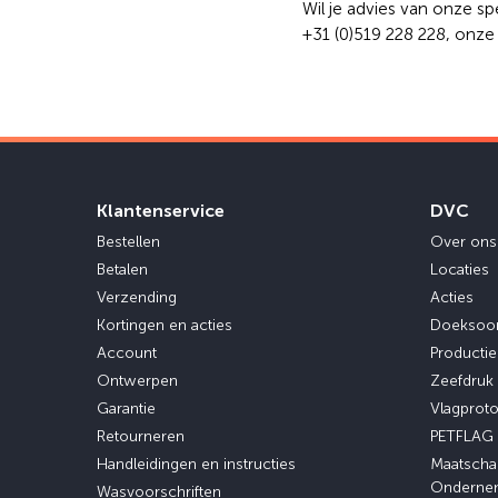
Wil je advies van onze s
+31 (0)519 228 228, onze
Klantenservice
DVC
Bestellen
Over ons
Betalen
Locaties
Verzending
Acties
Kortingen en acties
Doeksoo
Account
Producti
Ontwerpen
Zeefdruk
Garantie
Vlagprot
Retourneren
PETFLAG
Handleidingen en instructies
Maatscha
Onderne
Wasvoorschriften