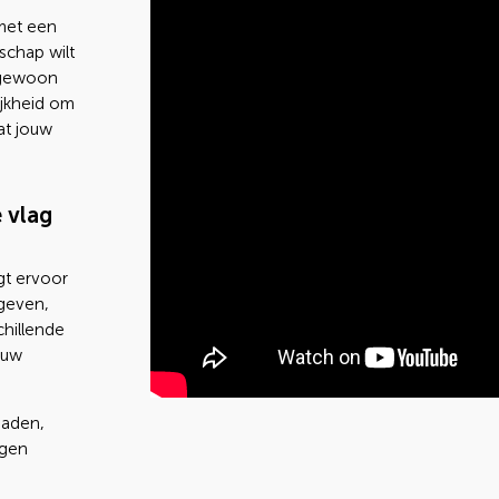
 met een
schap wilt
f gewoon
ijkheid om
at jouw
 vlag
gt ervoor
geven,
chillende
ouw
oaden,
igen