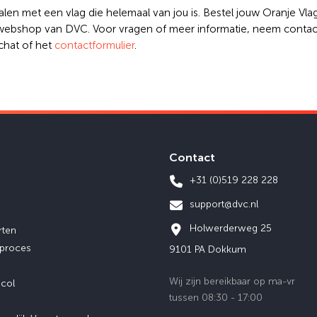
ralen met een vlag die helemaal van jou is. Bestel jouw Oranje V
 webshop van DVC. Voor vragen of meer informatie, neem contac
chat of het
contactformulier
.
Contact
+31 (0)519 228 228
support@dvc.nl
Holwerderweg 25
rten
eproces
9101 PA Dokkum
Wij zijn bereikbaar op ma-vr
ocol
tussen 08:30 - 17:00