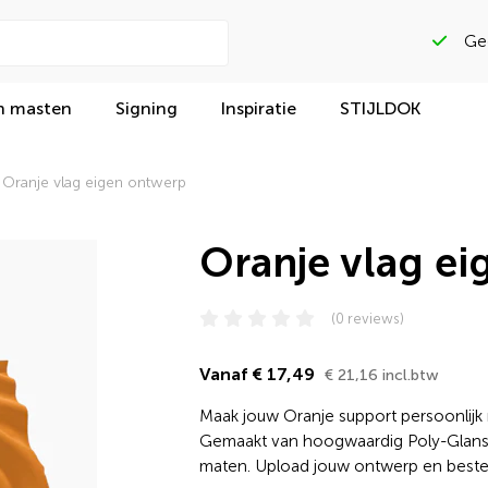
Beoordeeld met
n masten
Signing
Inspiratie
STIJLDOK
Oranje vlag eigen ontwerp
Oranje vlag e
(0 reviews)
Vanaf € 17,49
€ 21,16 incl.btw
Maak jouw Oranje support persoonlijk
Gemaakt van hoogwaardig Poly-Glans ma
maten. Upload jouw ontwerp en bestel 