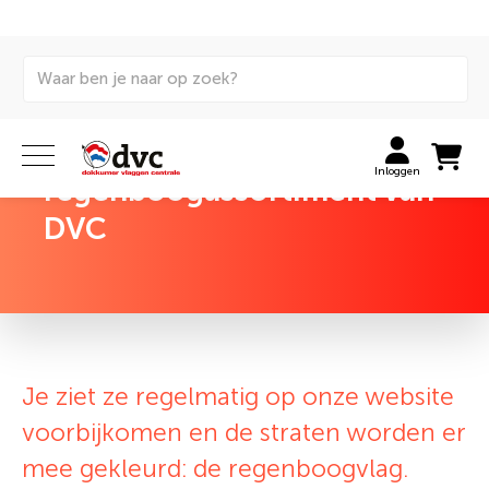
terug naar overzicht
Kleurrijke vlaggen: het
Inloggen
regenboogassortiment van
DVC
Je ziet ze regelmatig op onze website
voorbijkomen en de straten worden er
mee gekleurd: de regenboogvlag.