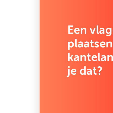
Een vla
plaatse
kantelan
je dat?