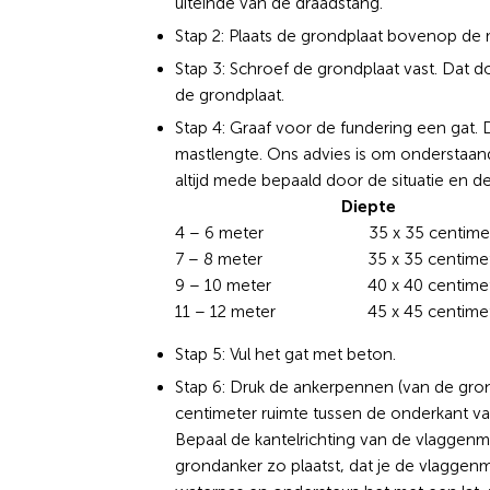
uiteinde van de draadstang.
Stap 2: Plaats de grondplaat bovenop de
Stap 3: Schroef de grondplaat vast. Dat d
de grondplaat.
Stap 4: Graaf voor de fundering een gat. D
mastlengte. Ons advies is om onderstaa
altijd mede bepaald door de situatie en 
Diepte
4 – 6 meter 35 x 35 centi
7 – 8 meter 35 x 35 centi
9 – 10 meter 40 x 40 centi
11 – 12 meter 45 x 45 cent
Stap 5: Vul het gat met beton.
Stap 6: Druk de ankerpennen (van de gro
centimeter ruimte tussen de onderkant v
Bepaal de kantelrichting van de vlaggenmas
grondanker zo plaatst, dat je de vlaggen