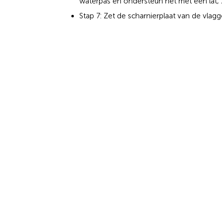
waterpas en ondersteun het met een lat, 
Stap 7: Zet de scharnierplaat van de vla
uit als het beton is uitgehard. Dit kan drie
buitentemperatuur. Het vastzetten van de 
Stap 8: Zet de vlaggenmast in het kantela
bouten vast. Zet de vlaggenmast loodrech
laatst alle negen moeren stevig aan.
Vlaggenmasten plaatsing
Zie je het toch niet zitten om de
vlaggenmast z
dit precieze klusje te klaren. Of dit nu bij jou o
evenemententerrein. Voor vragen of advies ku
onze chat of het
contactformulier
.