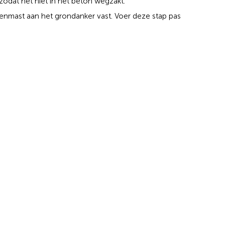
zodat het niet in het beton wegzakt.
ggenmast aan het grondanker vast. Voer deze stap pas
 tot vijf dagen duren, afhankelijk van de
scharnierplaat doe je met drie platte moeren.
nker en zet de mast rechtop. Draai daarna de
t met drie dikke moeren per ankerpen. Draai als
sdienst
elf te plaatsen
? Wij komen graag bij jou langs om
p kantoor is, bij je thuis of op een
n je altijd contact opnemen via +31(0)519 228 228,