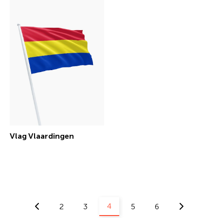
Vlag Vlaardingen
€ 30,29 incl.btw
4
2
3
5
6