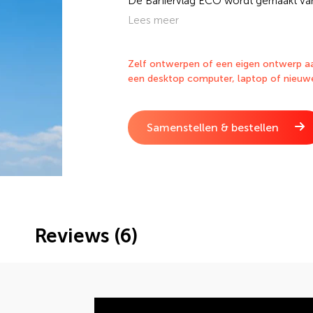
De Baniervlag ECO wordt gemaakt van
eigen opdruk. Door het nieuwe digital
Lees meer
vlaggen snel in huis, 100% Nederlands
baniervlag met digitale print eenvoud
Zelf ontwerpen of een eigen ontwerp aa
een desktop computer, laptop of nieuw
Samenstellen & bestellen
Reviews (6)