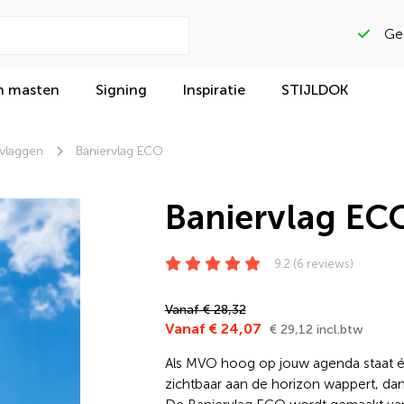
Beoordeeld met
n masten
Signing
Inspiratie
STIJLDOK
rvlaggen
Baniervlag ECO
Baniervlag EC
9.2 (6 reviews)
Vanaf € 28,32
Vanaf € 24,07
€ 29,12 incl.btw
Als MVO hoog op jouw agenda staat én 
zichtbaar aan de horizon wappert, dan