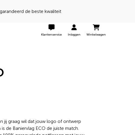
 een 9 door onze klanten
Klantenservice
Inloggen
Winkelwagen
O
jij graag wil dat jouw logo of ontwerp
 is de Baniervlag ECO de juiste match.