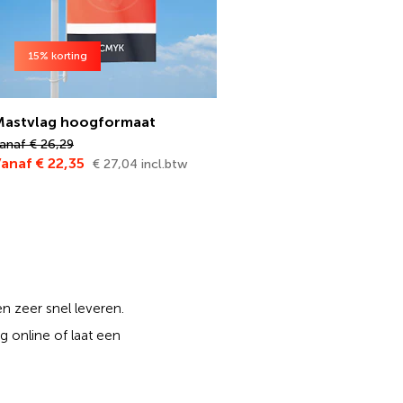
15% korting
Mastvlag hoogformaat
anaf € 26,29
anaf € 22,35
€ 27,04 incl.btw
n zeer snel leveren.
 online of laat een