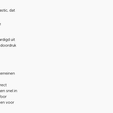
stic, dat
e
rdigd uit
n doordruk
terreinen
rect
gen snel in
Voor
gen voor