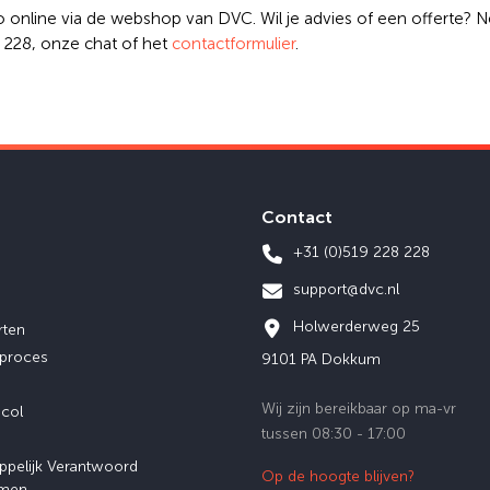
 online via de webshop van DVC. Wil je advies of een offerte?
8 228, onze chat of het
contactformulier
.
Contact
+31 (0)519 228 228
support@dvc.nl
Holwerderweg 25
rten
eproces
9101 PA Dokkum
Wij zijn bereikbaar op ma-vr
ocol
tussen 08:30 - 17:00
ppelijk Verantwoord
Op de hoogte blijven?
men