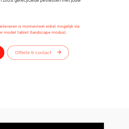
 100% gerecyclede petflessen met jouw
e printproces heb jij jouw duurzame
 product. Bestel jouw duurzame
ig online via de webshop van DVC.
nleveren is momenteel enkel mogelijk via
er model tablet (landscape modus).
Offerte & contact