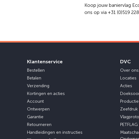
Koop jouw baniervlag Eco
ons op via +31 (0)519 22
Klantenservice
DVC
Bestellen
Over ons
Betalen
Locaties
Verzending
Acties
Kortingen en acties
Doeksoo
Account
Producti
Ontwerpen
Zeefdruk
Garantie
Vlagprot
Retourneren
PETFLAG
Handleidingen en instructies
Maatscha
Onderne