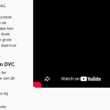
LAG
cyclede
p de
dan kies
G doek
n grote
g daarvoor
an DVC
 ter
 ziet dit
n bij
vele