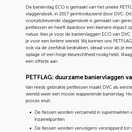
De baniervlag ECO is gemaakt van het unieke PETF
vlaggendoek, in 2017 geïntroduceerd door DVC. Dit
vooruitstrevende vlaggendoek is gemaakt van gere
petflessen en heeft daardoor een kleinere impact o
natuur. Kies je voor de baniervlaggen ECO van DVC 
je voor een betere wereld. Wij kunnen ons PETFLA
ook via de zeefdruk bedrukken, ideaal voor als je ee
oplage of een hoge kleurechtheid nodig hebt. Vraa
een offerte aan.
PETFLAG: duurzame baniervlaggen v
Van reeds gebruikte petflessen maakt DVC als eerste
wereld weer een mooie wapperende baniervlag. Hoe
proces eruit:
De flessen worden verzameld in supermarkten e
inzamelpunten.
De flessen worden vervolgens versnipperd tot 